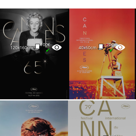
100€
20€
120x160cm
40x60cm
✔
✔