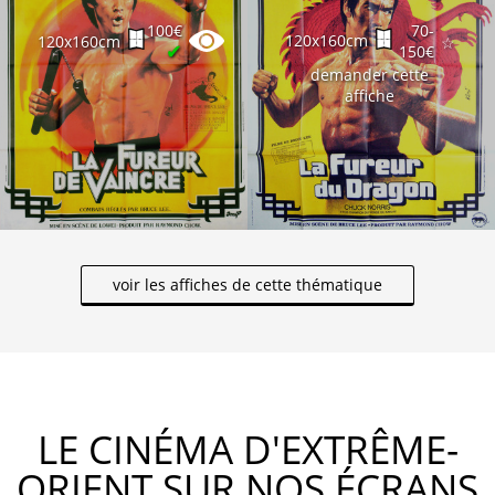
100€
70-
120x160cm
120x160cm
☆
✔
150€
demander cette
affiche
voir les affiches de cette thématique
LE CINÉMA D'EXTRÊME-
ORIENT SUR NOS ÉCRANS