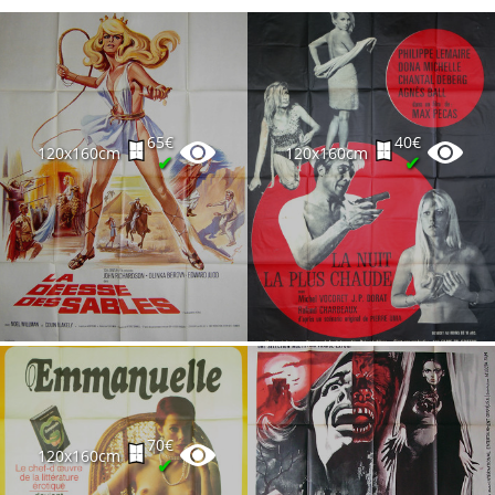
65€
40€
120x160cm
120x160cm
✔
✔
70€
120x160cm
✔