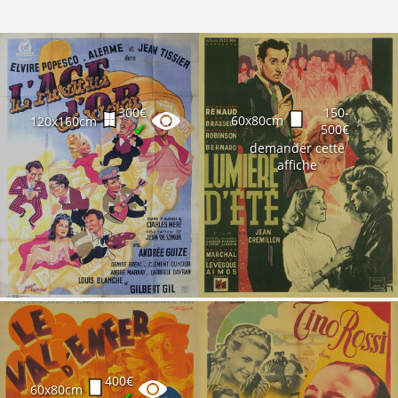
300€
150-
60x80cm
120x160cm
☆
✔
500€
demander cette
affiche
400€
60x80cm
✔