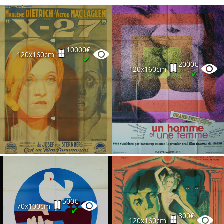
10000€
120x160cm
✔
2000€
120x160cm
✔
500€
70x100cm
✔
800€
120x160cm