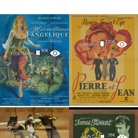
120€
60x80cm
✔
90€
120x160cm
✔
38€
45x55cm