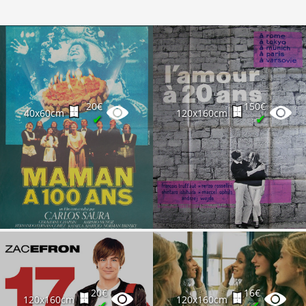
20€
150€
40x60cm
120x160cm
✔
✔
20€
16€
120x160cm
120x160cm
✔
✔