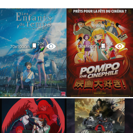
20€
16€
70x100cm
120x160cm
✔
✔