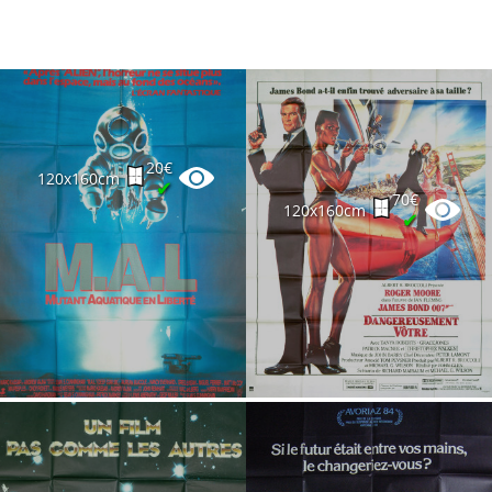
20€
120x160cm
✔
70€
120x160cm
✔