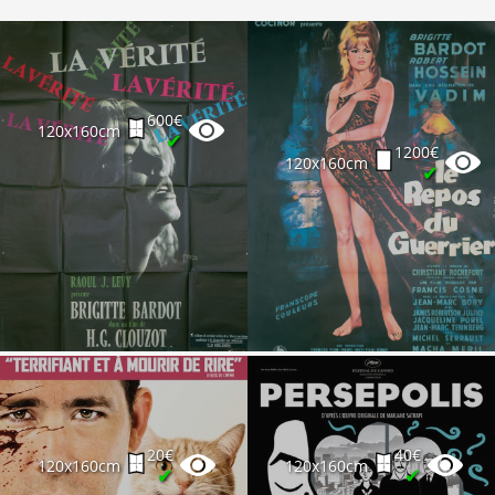
600€
120x160cm
✔
1200€
120x160cm
✔
20€
40€
120x160cm
120x160cm
✔
✔