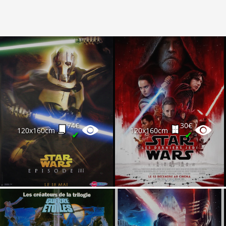
74€
30€
120x160cm
120x160cm
✔
✔