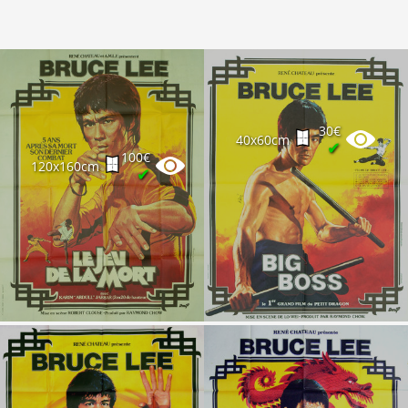
30€
40x60cm
✔
100€
120x160cm
✔