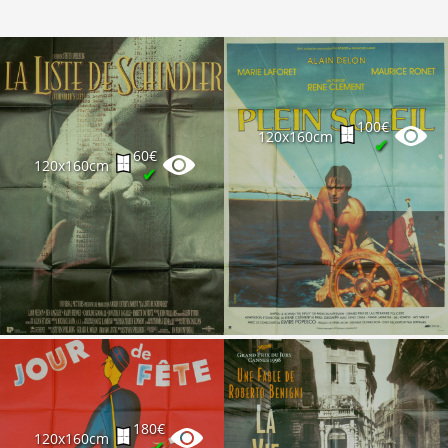
100€
120x160cm
✔
60€
120x160cm
✔
180€
120x160cm
✔