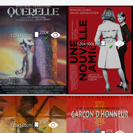
200€
120x160cm
✔
20€
120x160cm
✔
30€
120x160cm
✔
45€