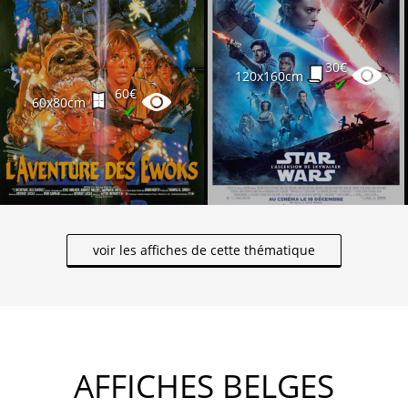
30€
120x160cm
✔
60€
60x80cm
✔
voir les affiches de cette thématique
AFFICHES BELGES