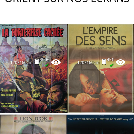
300€
45€
120x160cm
120x160cm
✔
✔