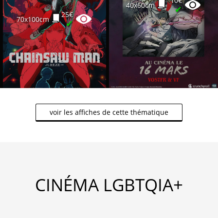
10€
40x60cm
✔
25€
70x100cm
✔
voir les affiches de cette thématique
CINÉMA LGBTQIA+