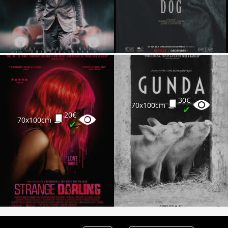
Partenaires
Vendre
30€
70x100cm
✔
20€
70x100cm
✔