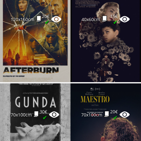
20€
15€
120x160cm
40x60cm
✔
✔
30€
20€
70x100cm
70x100cm
✔
✔