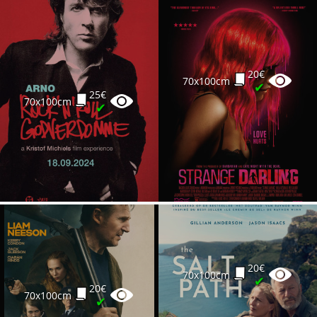
20€
70x100cm
✔
25€
70x100cm
✔
20€
70x100cm
✔
20€
70x100cm
✔