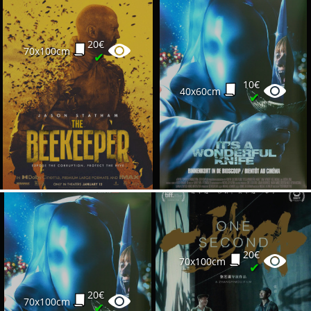
20€
70x100cm
✔
10€
40x60cm
✔
20€
70x100cm
✔
20€
70x100cm
✔