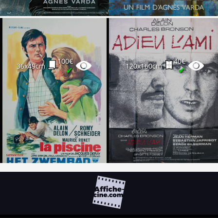
100€
40€
36x49cm
120x160cm
✔
✔