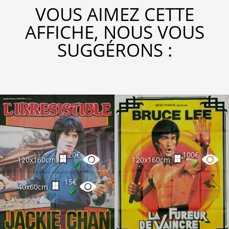
VOUS AIMEZ CETTE
AFFICHE, NOUS VOUS
SUGGÉRONS :
20€
100€
120x160cm
120x160cm
✔
✔
15€
40x60cm
✔