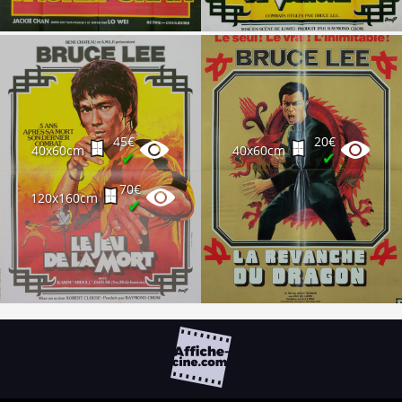
45€
20€
40x60cm
40x60cm
✔
✔
70€
120x160cm
✔