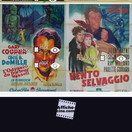
✔
300€
160x240cm
✔
50€
120x160cm
✔
450€
120x160cm
✔
500€
140x200cm
✔
400€
120x160cm
✔
FAQ
PARTENAIRES
NEWSLETTER