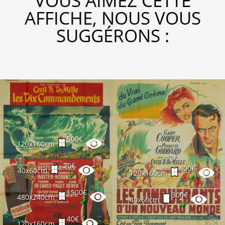
VOUS AIMEZ CETTE
AFFICHE, NOUS VOUS
SUGGÉRONS :
500€
120x160cm
✔
20€
800€
40x60cm
120x160cm
✔
✔
1500€
300€
480x240cm
40x60cm
✔
✔
40€
120x160cm