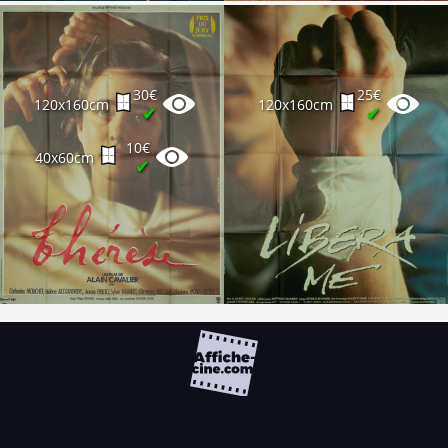
30€
25€
120x160cm
120x160cm
✔
✔
10€
40x60cm
✔
FAQ
PARTENAIRES
NEWSLETTER