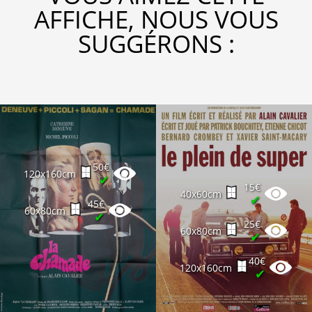
AFFICHE, NOUS VOUS
SUGGÉRONS :
50€
120x160cm
✔
15€
40x60cm
✔
45€
60x80cm
✔
25€
60x80cm
✔
40€
120x160cm
✔