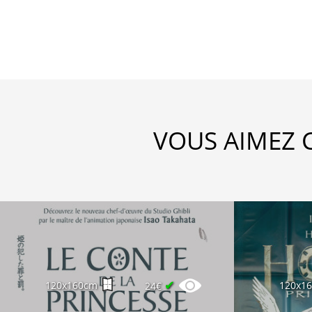
VOUS AIMEZ 
✔
120x160cm
120x1
24€