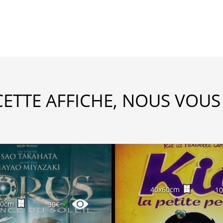
CETTE AFFICHE, NOUS VOUS
40x60cm
1
✔
60cm
30€