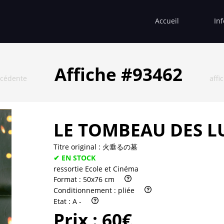
Accueil
In
Affiche #93462
écédente
affi
LE TOMBEAU DES L
Titre original :
火垂るの墓
✔ EN STOCK
ressortie Ecole et Cinéma
Format :
50x76 cm
Conditionnement :
pliée
Etat :
A -
Prix :
60€