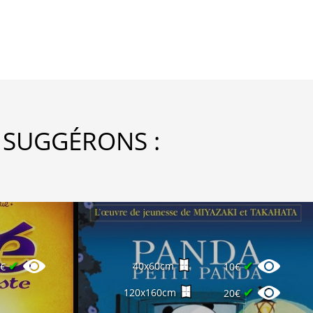
 SUGGÉRONS :
✔
✔
40x60cm
0€
10€
✔
120x160cm
20€