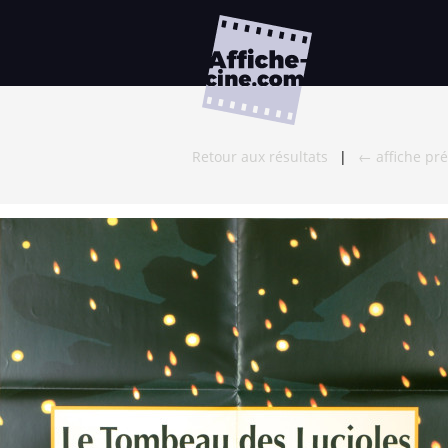
Retour aux résultats
|
← affiche pr