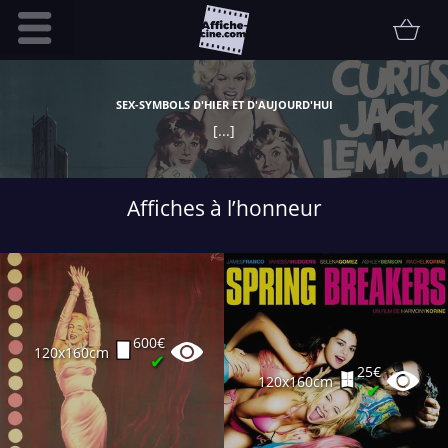
Accueil
SEX-SYMBOLS D'HIER ET D'AUJOURD'HUI
Infos pratiques
[...]
Affiche
Etat
Affiches à l’honneur
Promotions
Contact
FAQ
Communauté
600€
120x160cm
Collectionneur
✔
25€
120x160cm
Vendu
✔
Thématiques