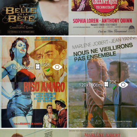
850€
140x200cm
✔
70€
120x160cm
✔