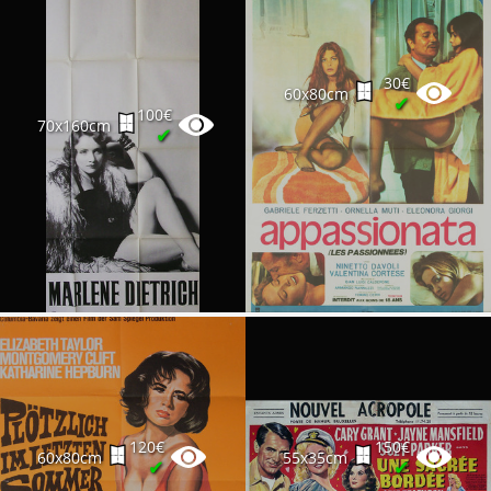
30€
60x80cm
✔
100€
70x160cm
✔
120€
150€
60x80cm
55x35cm
✔
✔