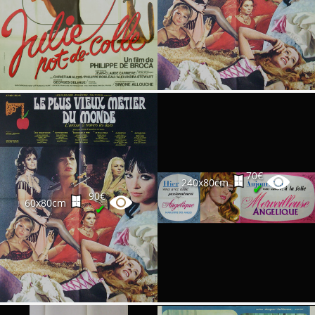
70€
240x80cm
✔
90€
60x80cm
✔