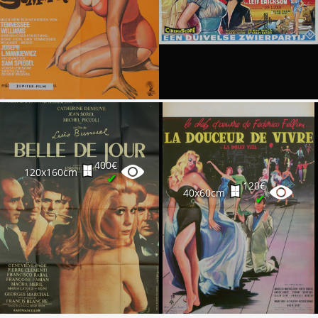
400€
120x160cm
✔
120€
40x60cm
✔