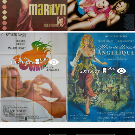
Partenaires
Vendre
60€
120x160cm
✔
60€
120x160cm
✔