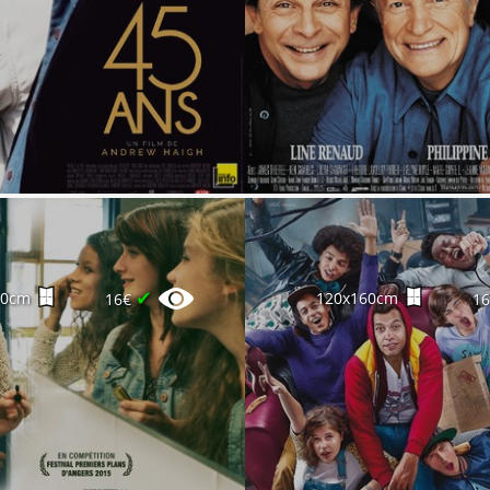
✔
60cm
120x160cm
16€
1