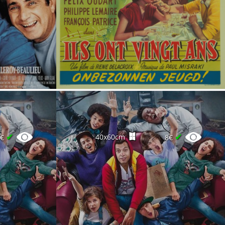
✔
✔
40x60cm
6€
8€