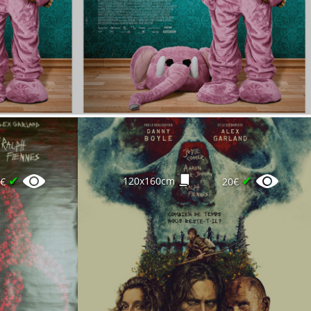
✔
✔
120x160cm
0€
20€