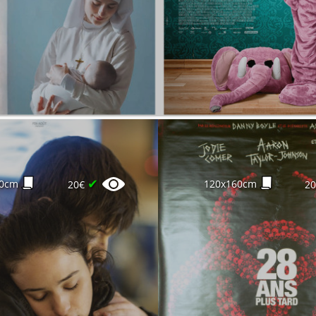
✔
00cm
120x160cm
20€
2