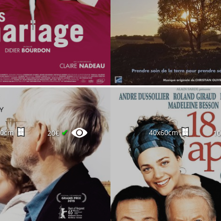
✔
60cm
40x60cm
20€
1