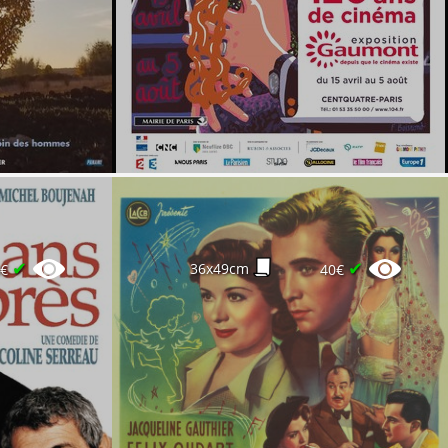
✔
✔
36x49cm
0€
40€