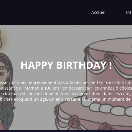
Accueil
In
HAPPY BIRTHDAY !
sse vite mais heureusement des affiches permettent de célbrer to
naissance à "Maman a 100 ans" en passant par les années d'adol
e cinéma a si souvent dépeint. Vous trouverez donc dans ces caté
ffiches évoquant un âge, un anniversaire ou même un moment de l