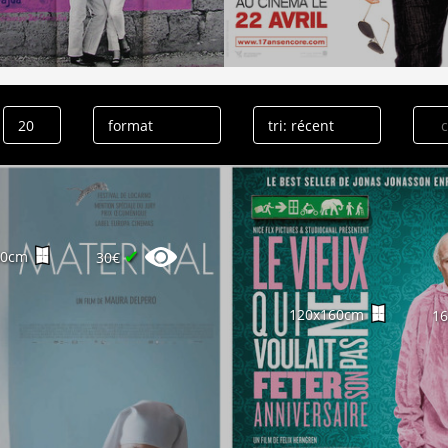
✔
60cm
30€
120x160cm
1