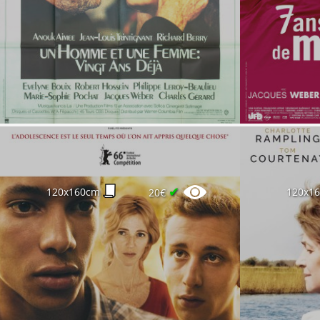
✔
120x160cm
120x1
20€