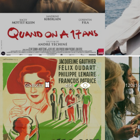
✔
60x80cm
120x1
45€