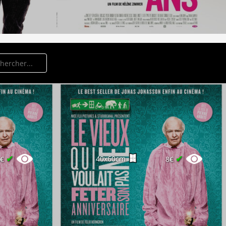
✔
✔
40x60cm
6€
8€