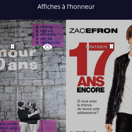
Affiches à l’honneur
✔
60cm
120x160cm
150€
2