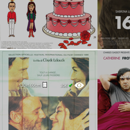
40x6
✔
120x160cm
30€