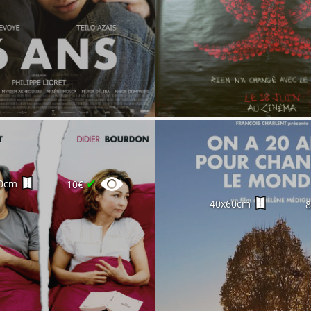
✔
0cm
10€
40x60cm