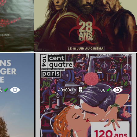
✔
✔
40x60cm
8€
10€