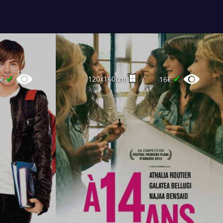
✔
✔
120x160cm
0€
16€