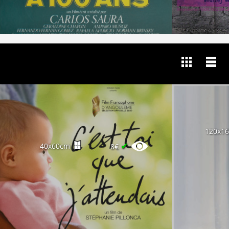
120x1
✔
40x60cm
8€