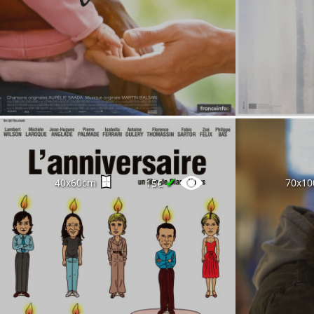
✔
40x60cm
70x1
15€