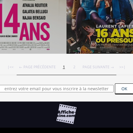
|<<
← PAGE PRÉCÉDENTE
1
2
PAGE SUIVANTE →
>>|
OK