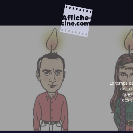
Le temps pa
de la 
que l
des a