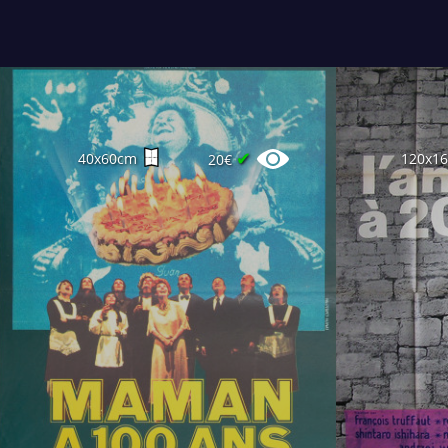
✔
40x60cm
120x1
20€