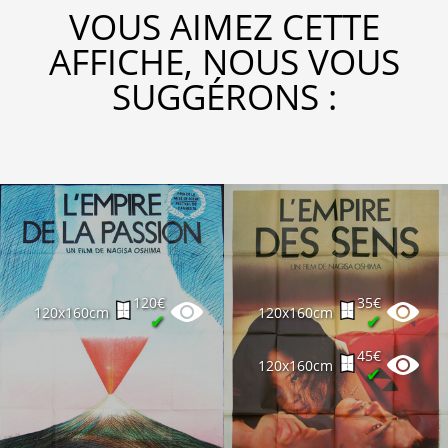
VOUS AIMEZ CETTE
AFFICHE, NOUS VOUS
SUGGÉRONS :
120€
35€
120x160cm
120x160cm
✔
✔
45€
120x160cm
✔