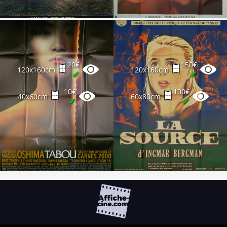
20€
150€
120x160cm
120x160cm
✔
✔
10€
100€
40x60cm
60x80cm
✔
✔