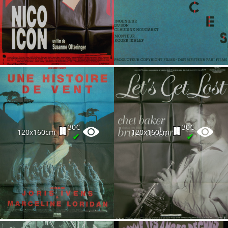
30€
30€
120x160cm
120x160cm
✔
✔