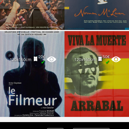
Partenaires
Vendre
20€
50€
120x160cm
120x160cm
✔
✔