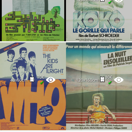
✔
70€
30€
40x60cm
120x160cm
✔
✔