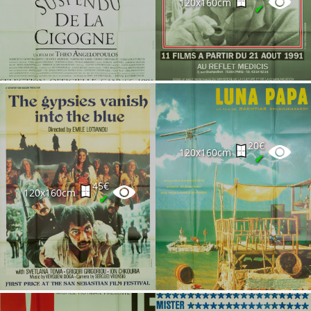
120x160cm
✔
20€
120x160cm
✔
45€
120x160cm
✔