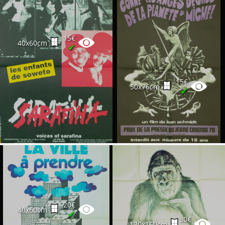
15€
40x60cm
✔
15€
50x76cm
✔
20€
40x60cm
✔
30€
120x160cm