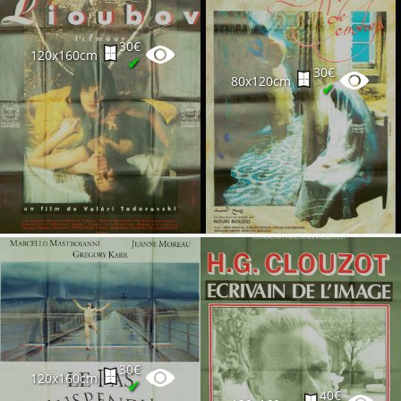
30€
120x160cm
✔
30€
80x120cm
✔
30€
120x160cm
✔
40€