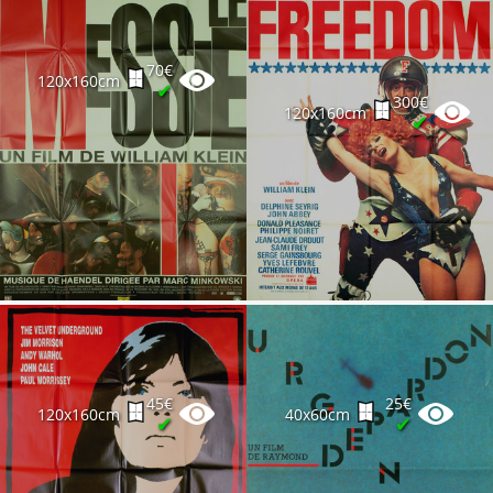
70€
120x160cm
✔
300€
120x160cm
✔
45€
25€
120x160cm
40x60cm
✔
✔