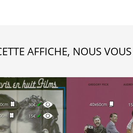
CETTE AFFICHE, NOUS VOUS
✔
60cm
40x60cm
30€
1
✔
0cm
15€