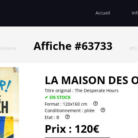
Accueil
In
Affiche #63733
écédente
affi
LA MAISON DES 
Titre original :
The Desperate Hours
✔ EN STOCK
Format :
120x160 cm
Conditionnement :
pliée
Etat :
B
Prix :
120€