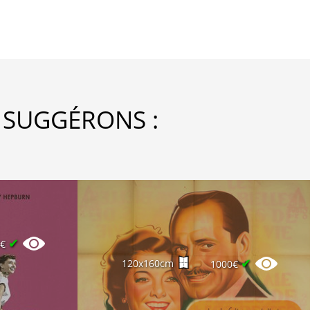
 SUGGÉRONS :
✔
5€
✔
120x160cm
1000€