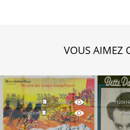
VOUS AIMEZ 
✔
120x160cm
120x1
500€
✔
40x60cm
40x6
50€