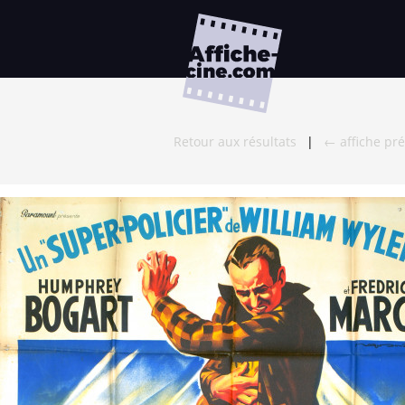
Retour aux résultats
|
← affiche pr