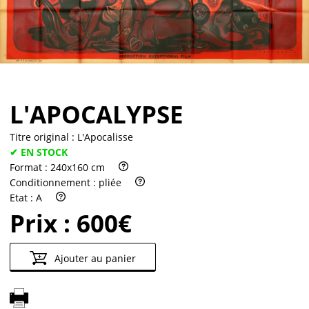
Partenaires
Vendre
L'APOCALYPSE
Titre original :
L'Apocalisse
✔ EN STOCK
Format :
240x160 cm
Conditionnement :
pliée
Etat :
A
Prix :
600€
Ajouter au panier