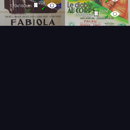
✔
70€
120x160cm
✔
260€
60x80cm
✔
250€
60x80cm
✔
FAQ
PARTENAIRES
NEWSLETTER
CONTACT
NOUVEAUTÉS
THÉMATIQUES
AFFICHE
ÉTAT
VENDU
COLLECTIONNEUR