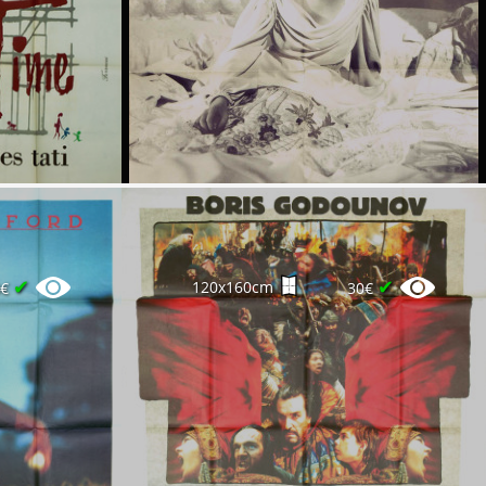
✔
✔
120x160cm
0€
30€