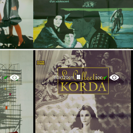
✔
✔
80x120cm
0€
30€