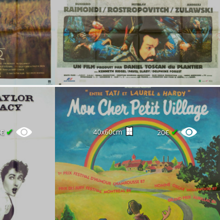
✔
✔
40x60cm
0€
20€