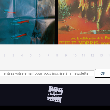
2
3
4
5
6
7
8
9
10
11
12
13
1
OK