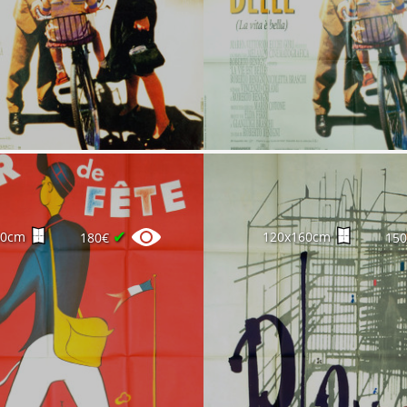
✔
60cm
120x160cm
180€
15