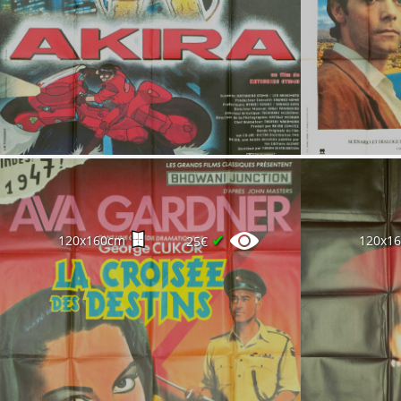
✔
120x160cm
120x1
25€