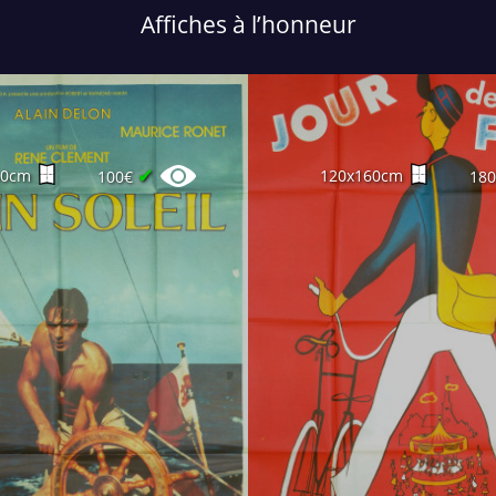
Affiches à l’honneur
✔
60cm
120x160cm
100€
18