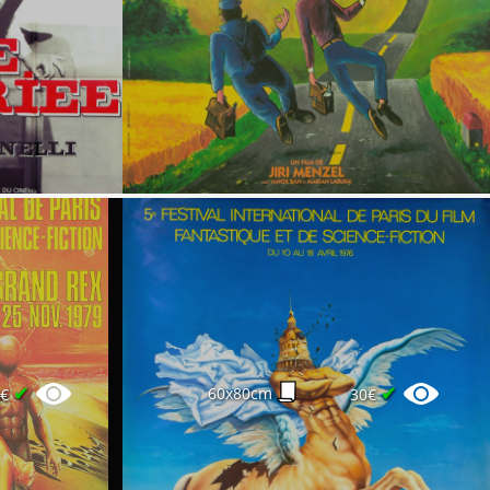
✔
✔
60x80cm
0€
30€