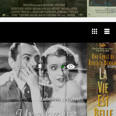
✔
120x160cm
40x6
30€