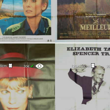
✔
60cm
120x160cm
30€
3