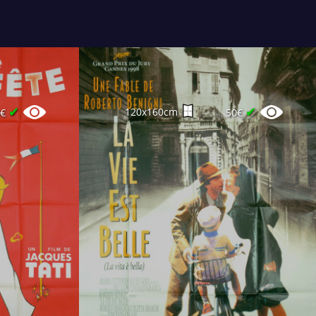
✔
✔
120x160cm
0€
50€