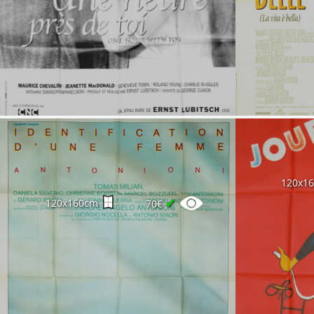
120x1
✔
120x160cm
70€