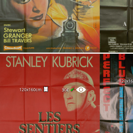
120x1
✔
120x160cm
30€