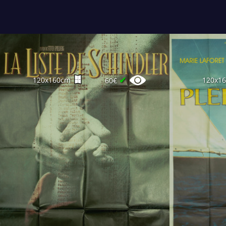
✔
120x160cm
120x1
60€