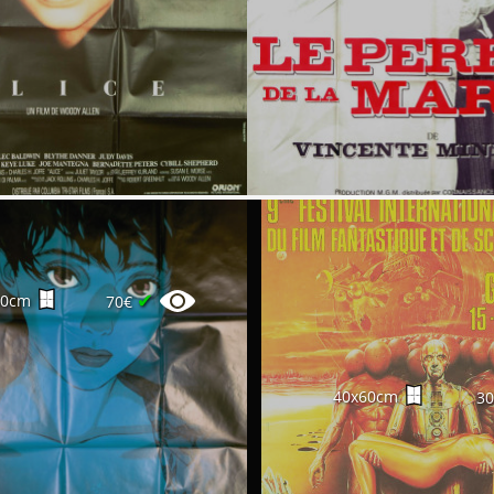
✔
60cm
70€
40x60cm
3