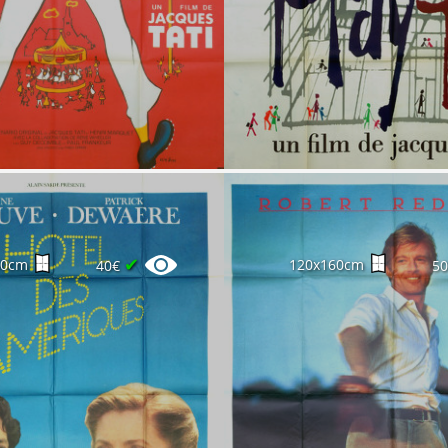
✔
60cm
120x160cm
40€
5