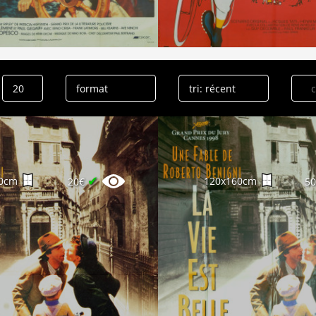
✔
0cm
120x160cm
20€
5