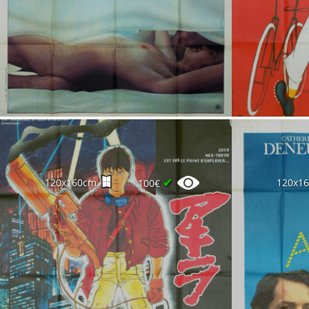
✔
120x160cm
120x1
100€