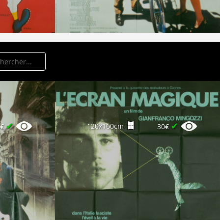
✔
✔
120x160cm
0€
30€