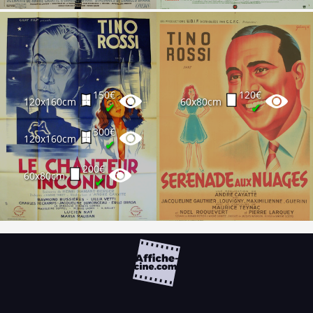
150€
120€
120x160cm
60x80cm
✔
✔
300€
120x160cm
✔
200€
60x80cm
✔
FAQ
PARTENAIRES
NEWSLETTER