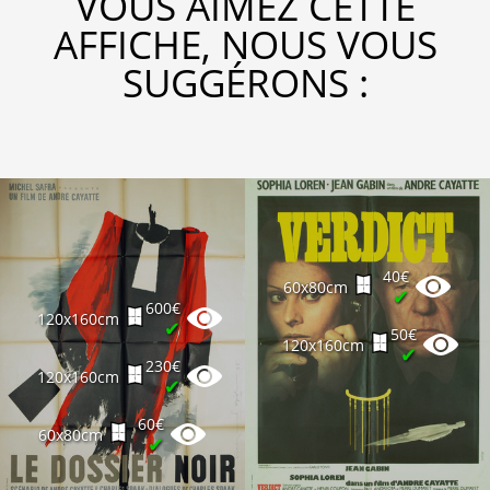
VOUS AIMEZ CETTE
AFFICHE, NOUS VOUS
SUGGÉRONS :
40€
60x80cm
✔
600€
120x160cm
✔
50€
120x160cm
✔
230€
120x160cm
✔
60€
60x80cm
✔