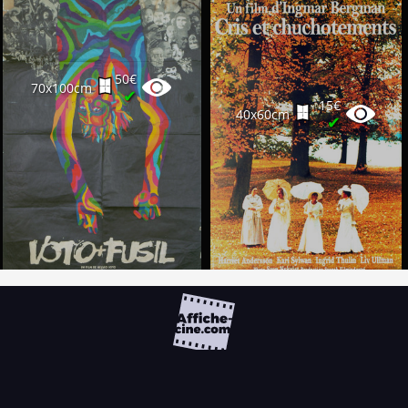
50€
70x100cm
✔
15€
40x60cm
✔
FAQ
PARTENAIRES
NEWSLETTER