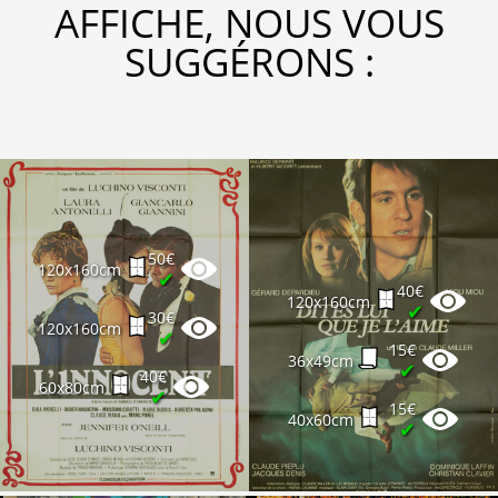
AFFICHE, NOUS VOUS
SUGGÉRONS :
50€
120x160cm
✔
40€
120x160cm
✔
30€
120x160cm
✔
15€
36x49cm
✔
40€
60x80cm
✔
15€
40x60cm
✔