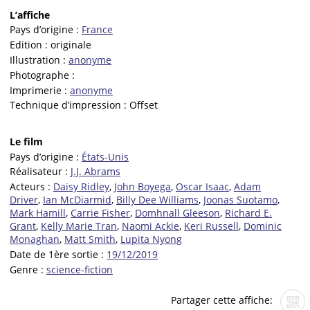
L’affiche
Pays d’origine :
France
Edition :
originale
Illustration :
anonyme
Photographe :
Imprimerie :
anonyme
Technique d’impression :
Offset
Le film
Pays d’origine :
États-Unis
Réalisateur :
J.J. Abrams
Acteurs :
Daisy Ridley
,
John Boyega
,
Oscar Isaac
,
Adam
Driver
,
Ian McDiarmid
,
Billy Dee Williams
,
Joonas Suotamo
,
Mark Hamill
,
Carrie Fisher
,
Domhnall Gleeson
,
Richard E.
Grant
,
Kelly Marie Tran
,
Naomi Ackie
,
Keri Russell
,
Dominic
Monaghan
,
Matt Smith
,
Lupita Nyong
Date de 1ère sortie :
19/12/2019
Genre :
science-fiction
Partager cette affiche: