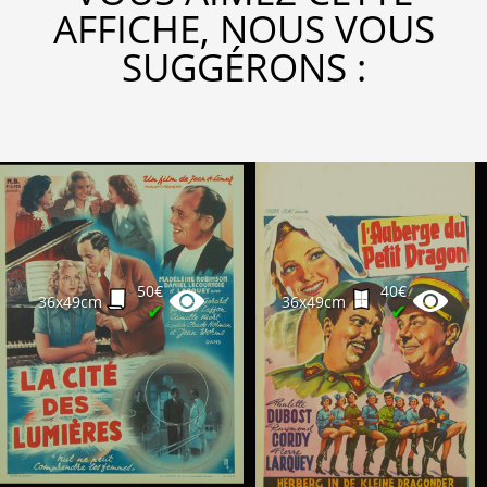
AFFICHE, NOUS VOUS
SUGGÉRONS :
50€
40€
36x49cm
36x49cm
✔
✔