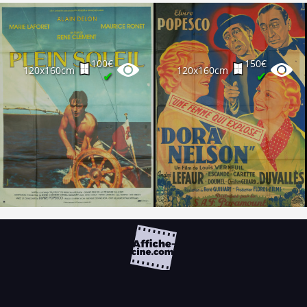
100€
150€
120x160cm
120x160cm
✔
✔
FAQ
PARTENAIRES
NEWSLETTER