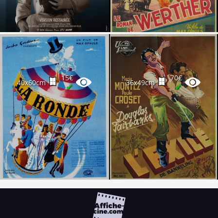
15€
70€
40x60cm
36x49cm
✔
✔