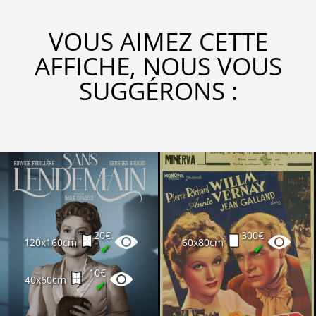
VOUS AIMEZ CETTE
AFFICHE, NOUS VOUS
SUGGÉRONS :
20€
300€
120x160cm
60x80cm
✔
✔
10€
40x60cm
✔