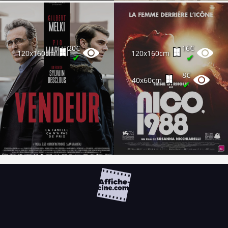
20€
16€
120x160cm
120x160cm
✔
✔
8€
40x60cm
✔
FAQ
PARTENAIRES
NEWSLETTER