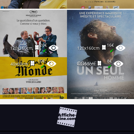
20€
16€
120x160cm
120x160cm
✔
✔
10€
8€
40x60cm
40x60cm
✔
✔