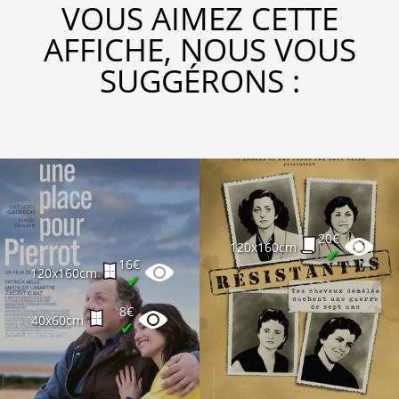
VOUS AIMEZ CETTE
AFFICHE, NOUS VOUS
SUGGÉRONS :
20€
120x160cm
✔
16€
120x160cm
✔
8€
40x60cm
✔