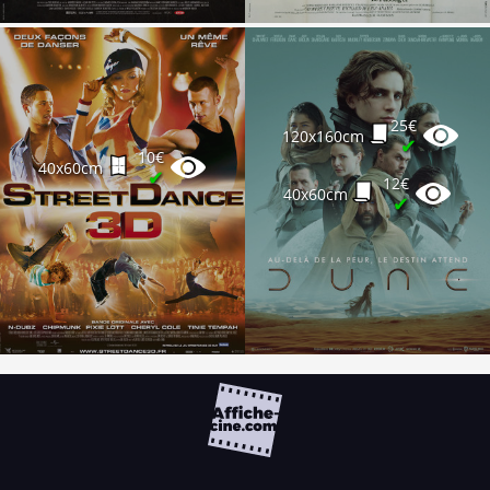
25€
120x160cm
✔
10€
40x60cm
✔
12€
40x60cm
✔