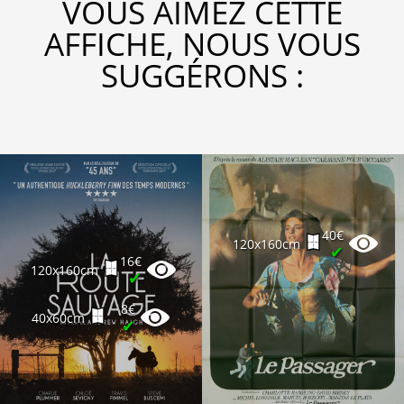
VOUS AIMEZ CETTE
AFFICHE, NOUS VOUS
SUGGÉRONS :
40€
120x160cm
✔
16€
120x160cm
✔
8€
40x60cm
✔