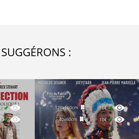
 SUGGÉRONS :
✔
✔
120x160cm
6€
16€
✔
✔
40x60cm
8€
10€