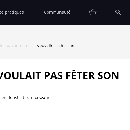
fos pratiques
Communauté
Promotions
Contact
Affiche
FAQ
Etat
Collectionneur
Thématiques
Partenaires
Vendre
Vendu
che suivante →
|
Nouvelle recherche
 VOULAIT PAS FÊTER SON
nom fönstret och försvann