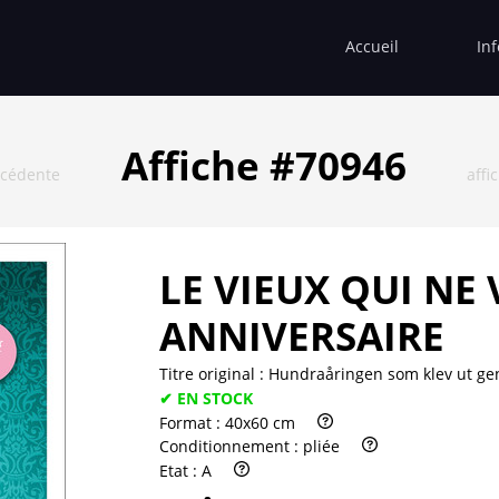
Accueil
In
Affiche #70946
écédente
affi
LE VIEUX QUI NE
ANNIVERSAIRE
Titre original :
Hundraåringen som klev ut ge
✔ EN STOCK
Format :
40x60 cm
Conditionnement :
pliée
Etat :
A