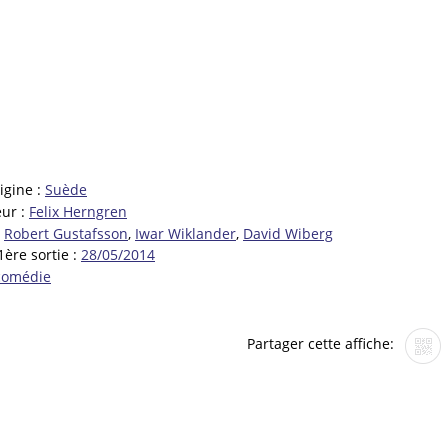
igine :
Suède
eur :
Felix Herngren
:
Robert Gustafsson
,
Iwar Wiklander
,
David Wiberg
1ère sortie :
28/05/2014
comédie
Partager cette affiche: