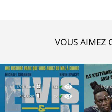
VOUS AIMEZ 
✔
120x160cm
120x1
16€
✔
40x60cm
40x6
8€