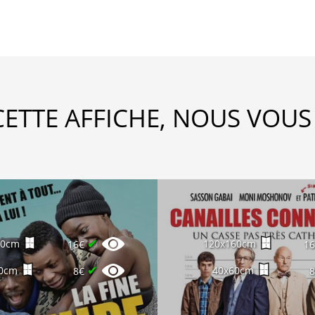
CETTE AFFICHE, NOUS VOUS
✔
60cm
120x160cm
16€
1
✔
0cm
40x60cm
8€