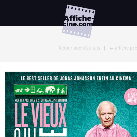
Retour aux résultats
|
← affiche pr