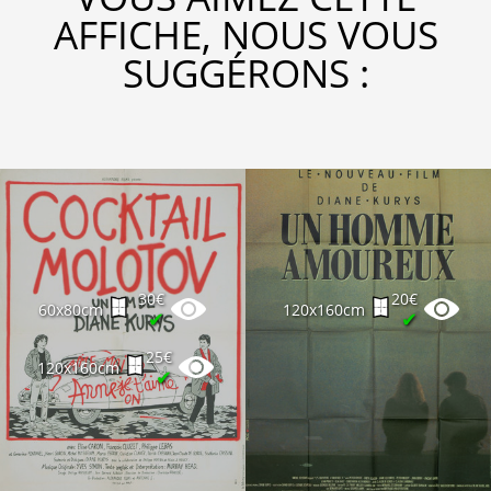
AFFICHE, NOUS VOUS
SUGGÉRONS :
30€
20€
60x80cm
120x160cm
✔
✔
25€
120x160cm
✔