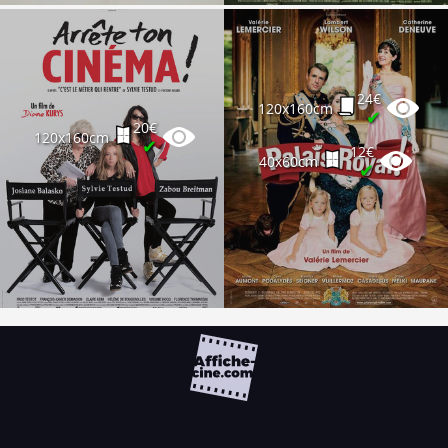
24€
120x160cm
✔
20€
120x160cm
✔
12€
40x60cm
✔
FAQ
PARTENAIRES
NEWSLETTER