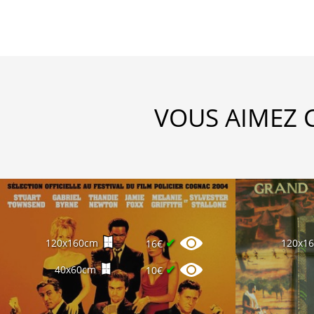
VOUS AIMEZ 
✔
120x160cm
120x1
16€
✔
40x60cm
10€