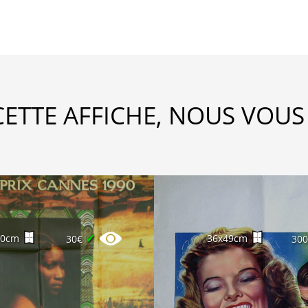
CETTE AFFICHE, NOUS VOUS
✔
60cm
36x49cm
30€
30