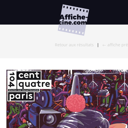
Retour aux résultats
|
← affiche pr