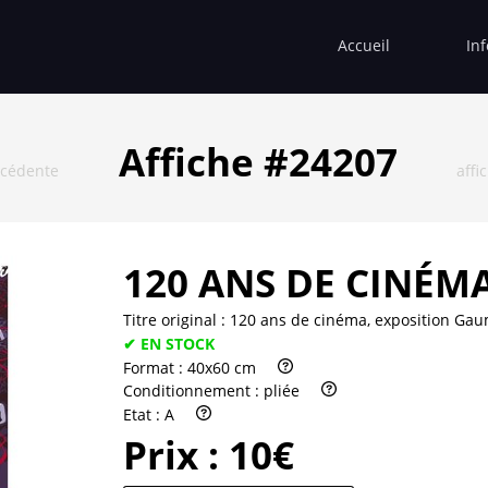
Accueil
In
Affiche #24207
écédente
affi
120 ANS DE CINÉM
Titre original :
120 ans de cinéma, exposition Ga
✔ EN STOCK
Format :
40x60 cm
Conditionnement :
pliée
Etat :
A
Prix :
10€