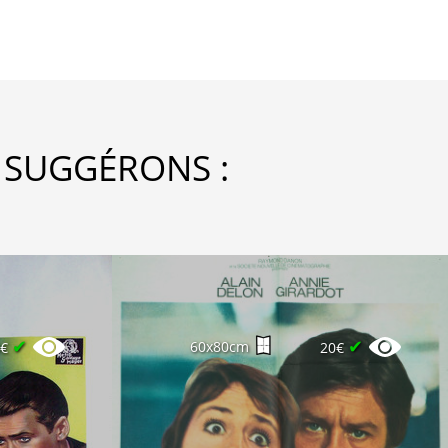
 SUGGÉRONS :
✔
✔
60x80cm
0€
20€