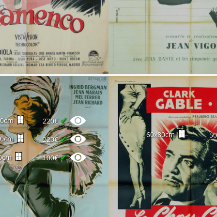
✔
60cm
220€
60x80cm
5
✔
60cm
220€
✔
0cm
100€