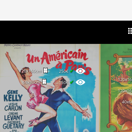
✔
120x160cm
250€
120x1
✔
60x80cm
150€
120x1
40x6