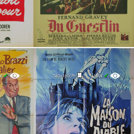
✔
✔
120x160cm
0€
150€