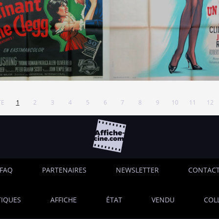
TE
1
2
3
4
5
6
7
8
9
10
11
12
FAQ
PARTENAIRES
NEWSLETTER
CONTAC
IQUES
AFFICHE
ÉTAT
VENDU
COL