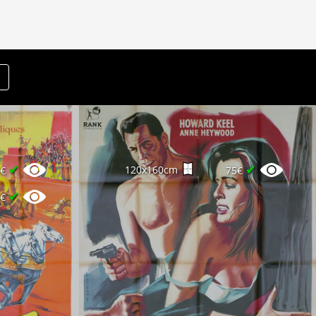
✔
✔
120x160cm
0€
75€
✔
0€