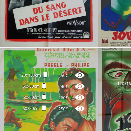
✔
120x160cm
450€
120x1
✔
60x80cm
240€
✔
60x80cm
260€
✔
60x80cm
250€