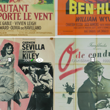
✔
0cm
120x160cm
30€
100