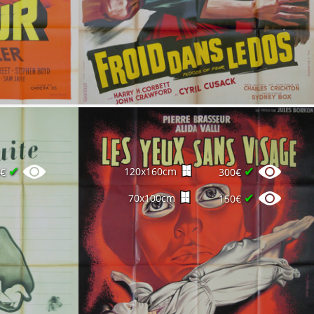
✔
✔
120x160cm
0€
300€
✔
70x100cm
150€