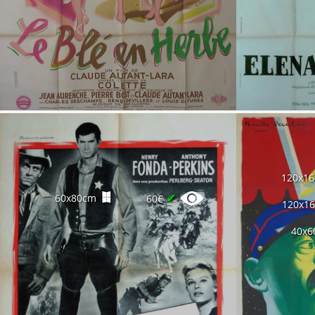
120x1
✔
60x80cm
60€
120x1
40x6