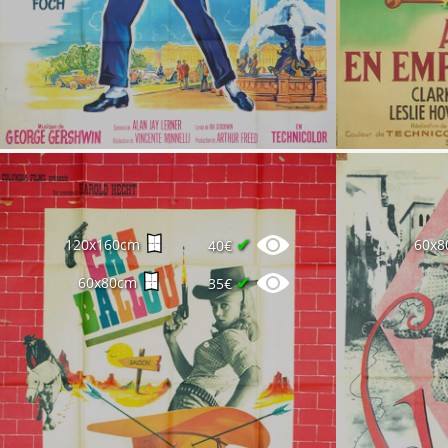
✔
120x160cm
60x8
40€
✔
60x80cm
35€