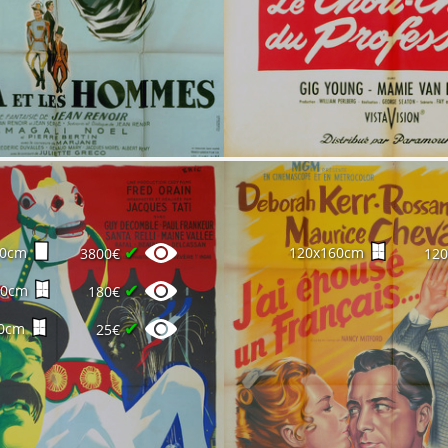
✔
60cm
120x160cm
3800€
12
✔
60cm
180€
✔
0cm
25€