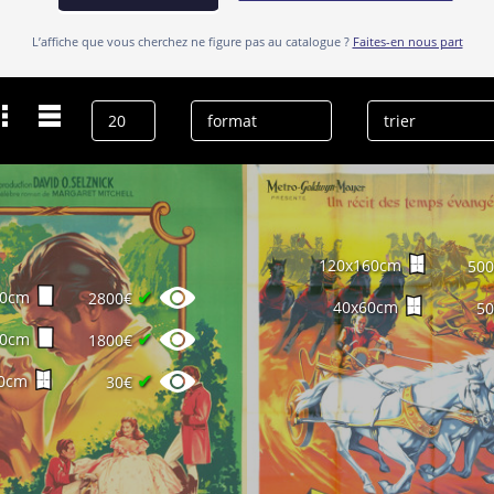
L’affiche que vous cherchez ne figure pas au catalogue ?
Faites-en nous part
Dernières recherches
Cinémato
effacer l’historique
120x160cm
50
✔
60cm
2800€
40x60cm
5
✔
60cm
1800€
✔
0cm
30€