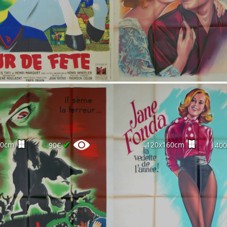
✔
60cm
120x160cm
90€
40