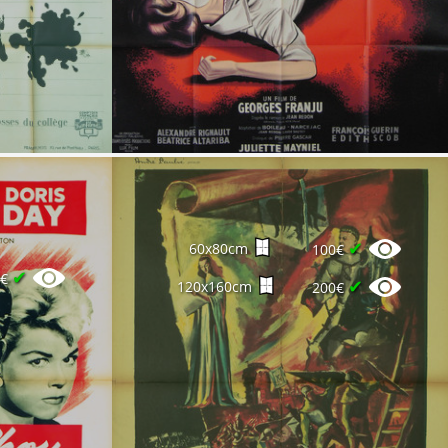
✔
60x80cm
100€
✔
0€
✔
120x160cm
200€