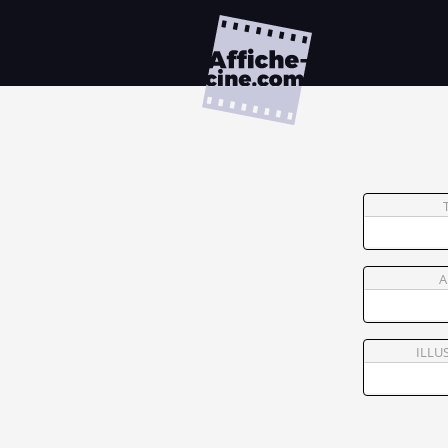
A
ILLU