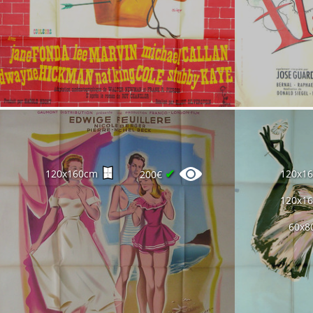
✔
120x160cm
120x1
200€
120x1
60x8