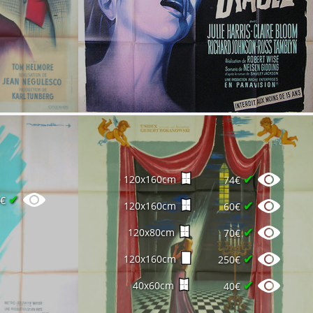
✔
120x160cm
74€
✔
0€
✔
120x160cm
60€
✔
120x80cm
70€
✔
120x160cm
250€
✔
40x60cm
40€