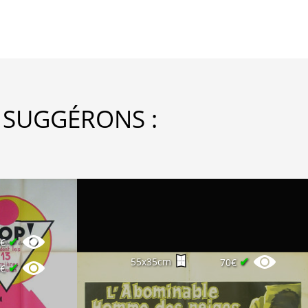
 SUGGÉRONS :
✔
0€
✔
55x35cm
70€
✔
0€