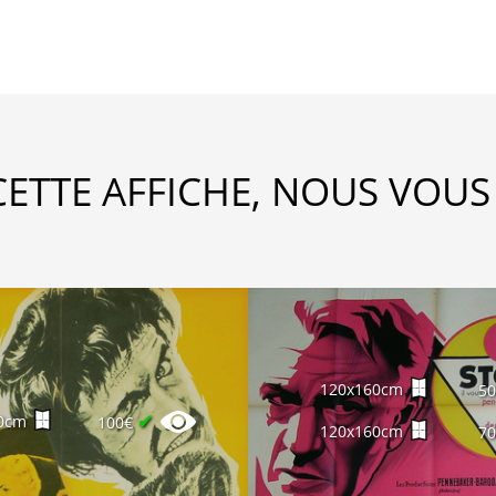
CETTE AFFICHE, NOUS VOUS
120x160cm
5
✔
0cm
100€
120x160cm
7