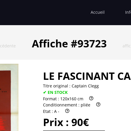
Accueil
In
Affiche #93723
écédente
affi
LE FASCINANT CA
Titre original :
Captain Clegg
✔ EN STOCK
Format :
120x160 cm
Conditionnement :
pliée
Etat :
A -
Prix :
90€