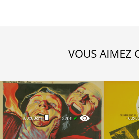
VOUS AIMEZ 
✔
60x80cm
60x8
220€