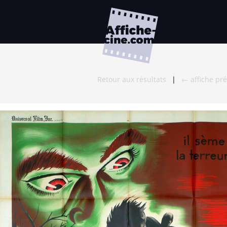
Retour aux résultats
|
← affiche pr