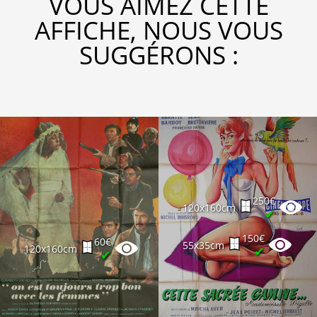
VOUS AIMEZ CETTE
AFFICHE, NOUS VOUS
SUGGÉRONS :
250€
120x160cm
✔
150€
60€
55x35cm
120x160cm
✔
✔