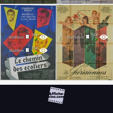
90€
150€
60x80cm
120x160cm
✔
✔
35€
36x49cm
✔
FAQ
PARTENAIRES
NEWSLETTER