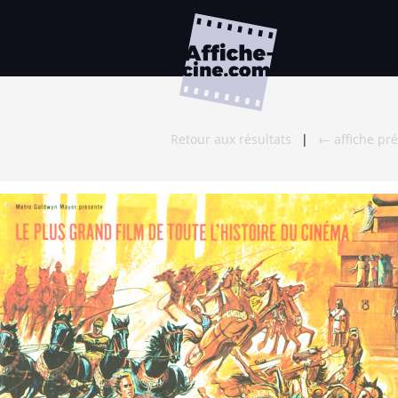
Retour aux résultats
|
← affiche pr