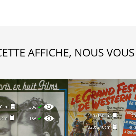
CETTE AFFICHE, NOUS VOUS
✔
60cm
30€
120x160cm
7
✔
0cm
15€
320x240cm
30