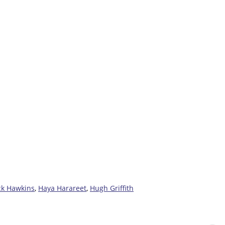
ck Hawkins
,
Haya Harareet
,
Hugh Griffith