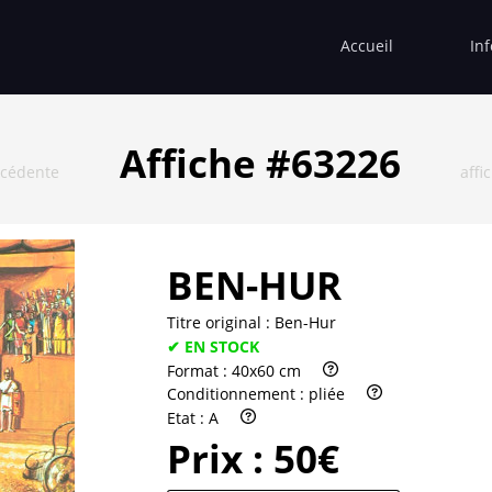
Accueil
In
Affiche #63226
écédente
affi
BEN-HUR
Titre original :
Ben-Hur
✔ EN STOCK
Format :
40x60 cm
Conditionnement :
pliée
Etat :
A
Prix :
50€