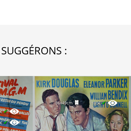
 SUGGÉRONS :
✔
36x49cm
180€
✔
0€
✔
0€