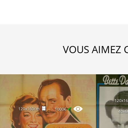
VOUS AIMEZ 
120x1
✔
120x160cm
1000€
40x6