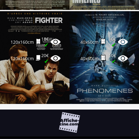
18€
10€
120x160cm
40x60cm
✔
✔
20€
10€
120x160cm
40x60cm
✔
✔