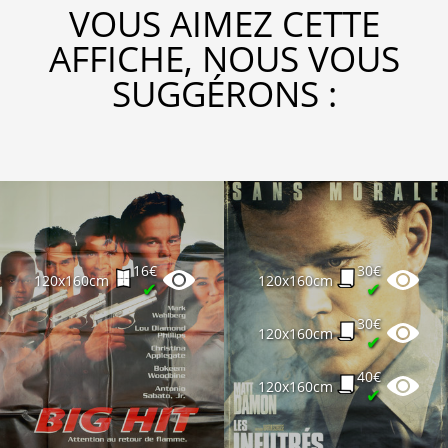
VOUS AIMEZ CETTE
AFFICHE, NOUS VOUS
SUGGÉRONS :
16€
30€
120x160cm
120x160cm
✔
✔
30€
120x160cm
✔
40€
120x160cm
✔