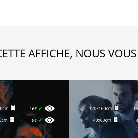
CETTE AFFICHE, NOUS VOUS
✔
60cm
120x160cm
16€
1
✔
0cm
40x60cm
8€