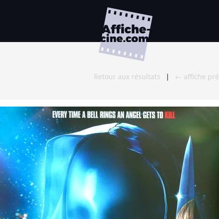
Retour aux résultats
|
← affiche pr