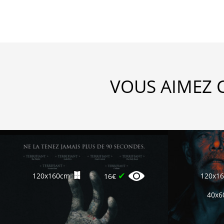
VOUS AIMEZ 
✔
120x160cm
120x1
16€
40x6