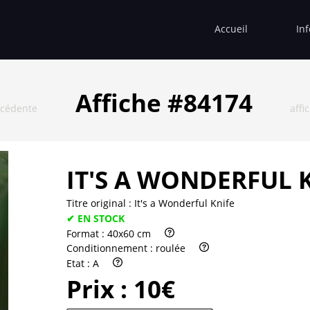
Accueil
In
Affiche #84174
écédente
affi
IT'S A WONDERFUL 
Titre original :
It's a Wonderful Knife
✔ EN STOCK
Format :
40x60 cm
Conditionnement :
roulée
Etat :
A
Prix :
10€