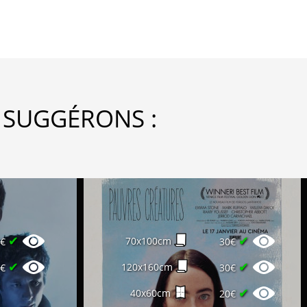
 SUGGÉRONS :
✔
✔
70x100cm
6€
30€
✔
✔
120x160cm
8€
30€
✔
40x60cm
20€