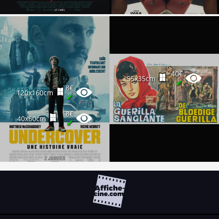
40€
55x35cm
✔
8€
120x160cm
✔
8€
40x60cm
✔