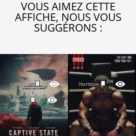
VOUS AIMEZ CETTE
AFFICHE, NOUS VOUS
SUGGÉRONS :
16€
20€
120x160cm
70x100cm
✔
✔
8€
40x60cm
✔