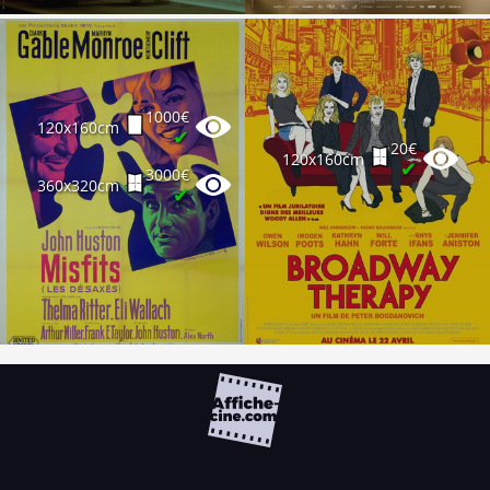
1000€
120x160cm
✔
20€
120x160cm
✔
3000€
360x320cm
✔
FAQ
PARTENAIRES
NEWSLETTER