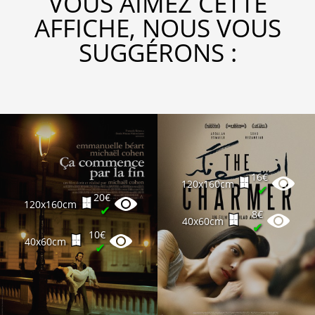
VOUS AIMEZ CETTE
AFFICHE, NOUS VOUS
SUGGÉRONS :
16€
120x160cm
✔
20€
120x160cm
✔
8€
40x60cm
✔
10€
40x60cm
✔