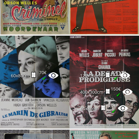
70€
40€
60x80cm
120x160cm
✔
✔
150€
400x300cm
✔
20€
60x80cm
✔