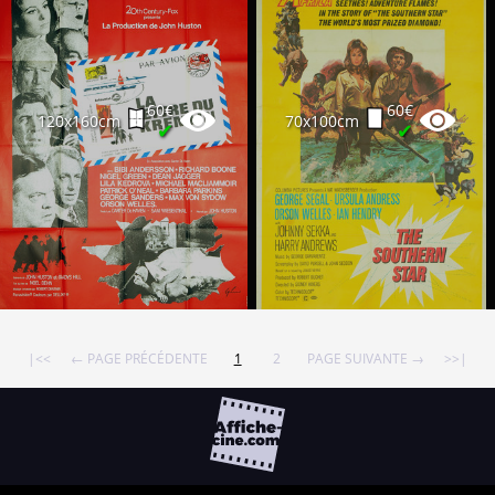
60€
60€
120x160cm
70x100cm
✔
✔
|<<
← PAGE PRÉCÉDENTE
1
2
PAGE SUIVANTE →
>>|