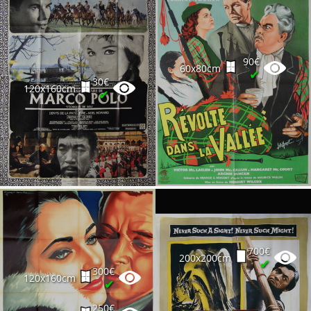
90€
60x80cm
✔
30€
120x160cm
✔
700€
200x200cm
✔
300€
120x160cm
✔
250€