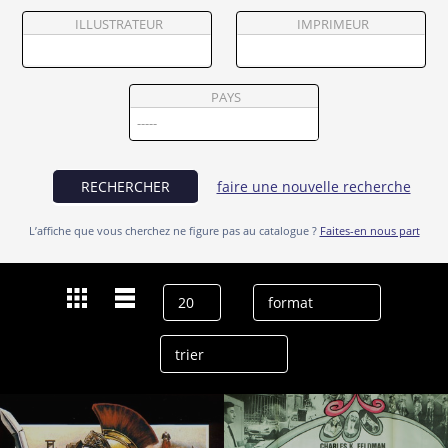
Partenaires
ILLUSTRATEUR
IMPRIMEUR
Vendre
PAYS
RECHERCHER
faire une nouvelle recherche
L’affiche que vous cherchez ne figure pas au catalogue ?
Faites-en nous part
Dernières recherches
Orson Welles
effacer l’historique