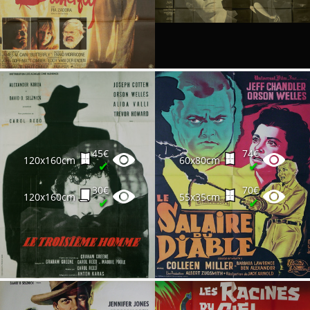
45€
74€
120x160cm
60x80cm
✔
✔
30€
70€
120x160cm
55x35cm
✔
✔