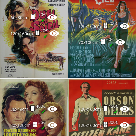
70€
60x80cm
✔
200€
120x160cm
✔
20€
120x160cm
✔
60€
70x100cm
✔
400€
450€
36x49cm
120x160cm
✔
✔
35€
300€
80x120cm
120x160cm
✔
✔