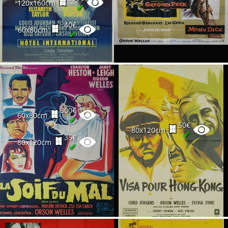
120x160cm
✔
40€
60x80cm
✔
300€
60x80cm
✔
50€
80x120cm
✔
35€
80x120cm
✔