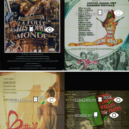
150€
120x160cm
✔
15€
40x60cm
✔
25€
300€
120x160cm
320x240cm
✔
✔
15€
40x60cm
✔