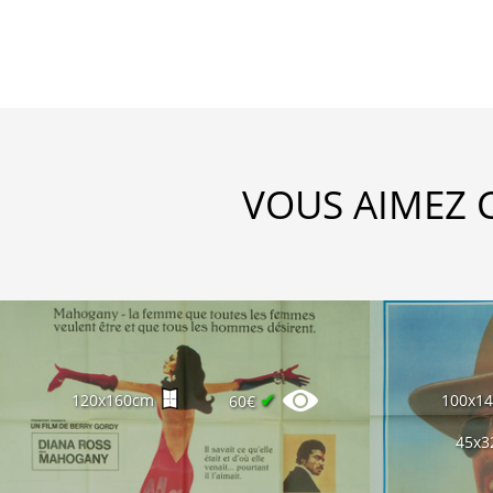
VOUS AIMEZ 
✔
120x160cm
100x1
60€
45x3