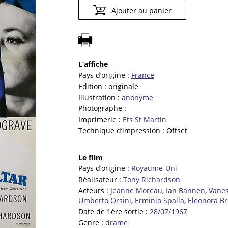
Ajouter au panier
L’affiche
Pays d’origine :
France
Edition :
originale
Illustration :
anonyme
Photographe :
Imprimerie :
Ets St Martin
Technique d’impression :
Offset
Le film
Pays d’origine :
Royaume-Uni
Réalisateur :
Tony Richardson
Acteurs :
Jeanne Moreau
,
Ian Bannen
,
Vane
Umberto Orsini
,
Erminio Spalla
,
Eleonora B
Date de 1ère sortie :
28/07/1967
Genre :
drame