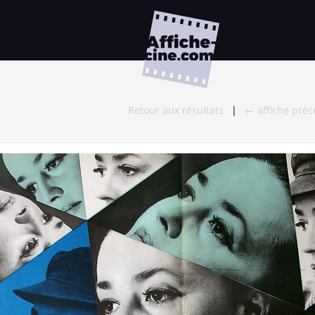
Retour aux résultats
|
← affiche pré