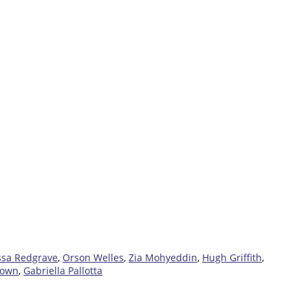
ssa Redgrave
,
Orson Welles
,
Zia Mohyeddin
,
Hugh Griffith
,
rown
,
Gabriella Pallotta