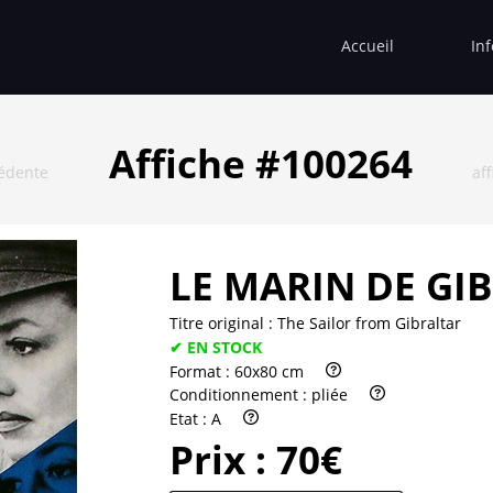
Accueil
In
Affiche #100264
cédente
af
LE MARIN DE GI
Titre original :
The Sailor from Gibraltar
✔ EN STOCK
Format :
60x80 cm
Conditionnement :
pliée
Etat :
A
Prix :
70€