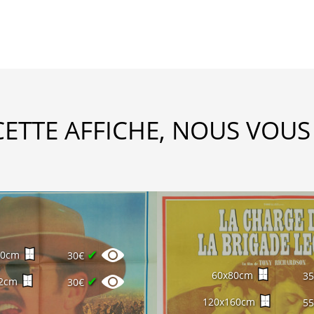
CETTE AFFICHE, NOUS VOUS
✔
40cm
30€
60x80cm
3
✔
2cm
30€
120x160cm
5