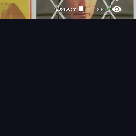
✔
120x160cm
20€
T