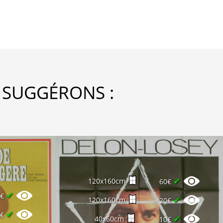
 SUGGÉRONS :
✔
120x160cm
60€
✔
5€
✔
120x160cm
20€
✔
5€
✔
40x60cm
10€