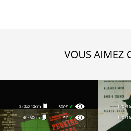
VOUS AIMEZ 
✔
320x240cm
120x1
300€
✔
40x60cm
120x1
15€