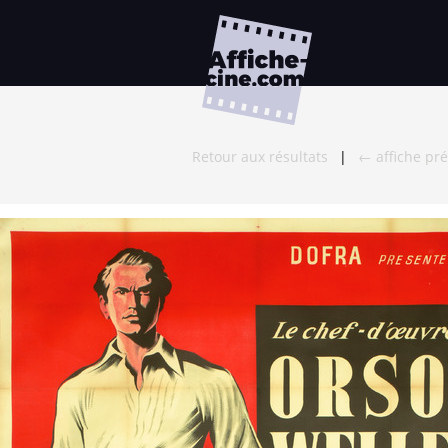
Retour aux résultats
|
← affiche pr