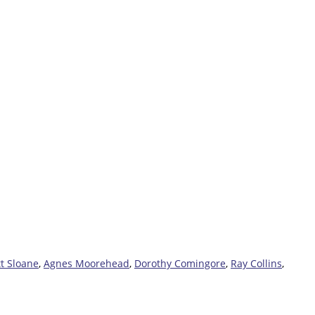
tt Sloane
,
Agnes Moorehead
,
Dorothy Comingore
,
Ray Collins
,