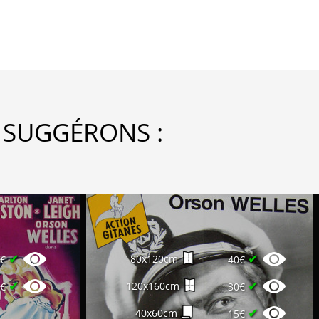
 SUGGÉRONS :
✔
✔
80x120cm
0€
40€
✔
✔
120x160cm
5€
30€
✔
40x60cm
15€