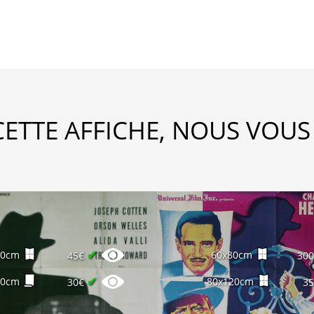
CETTE AFFICHE, NOUS VOUS
✔
60cm
60x80cm
45€
30
✔
60cm
80x120cm
30€
3