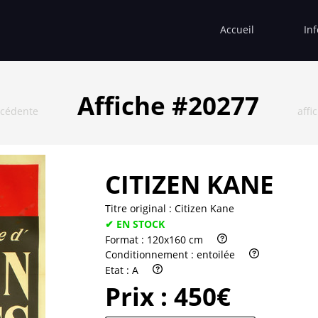
Accueil
In
Affiche #20277
écédente
affi
CITIZEN KANE
Titre original :
Citizen Kane
✔ EN STOCK
Format :
120x160 cm
Conditionnement :
entoilée
Etat :
A
Prix :
450€