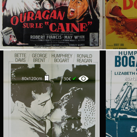
✔
80x120cm
80x1
30€