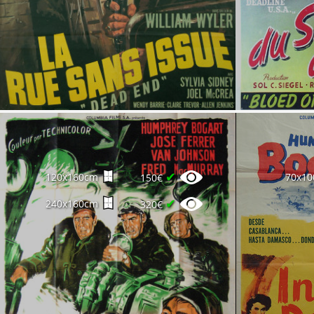
✔
120x160cm
70x1
150€
✔
240x160cm
320€