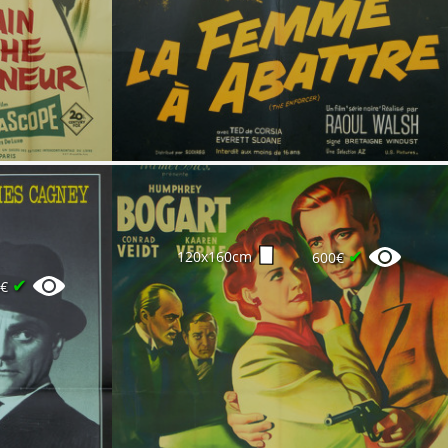
✔
120x160cm
600€
✔
5€