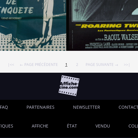
|<<
← PAGE PRÉCÉDENTE
1
2
PAGE SUIVANTE →
>>|
FAQ
PARTENAIRES
NEWSLETTER
CONTAC
IQUES
AFFICHE
ÉTAT
VENDU
COL