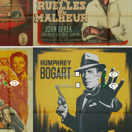
✔
60x80cm
140€
✔
0€
✔
120x80cm
45€