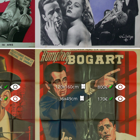
✔
✔
120x160cm
0€
800€
✔
✔
36x49cm
0€
170€