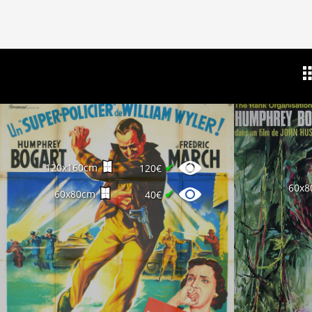
✔
120x160cm
120€
60x8
✔
60x80cm
40€