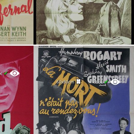
✔
0€
✔
60x80cm
400€