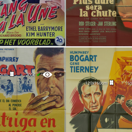
✔
00cm
200€
120x160cm
15