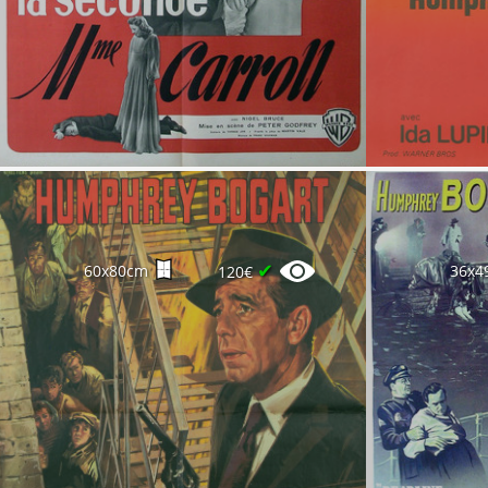
✔
60x80cm
36x4
120€