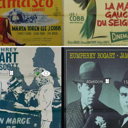
✔
20cm
20€
40x60cm
1