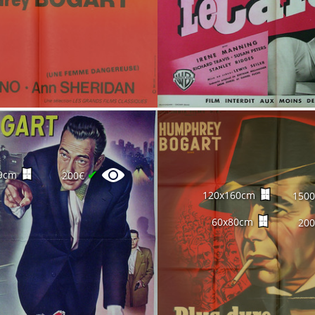
✔
9cm
200€
120x160cm
150
60x80cm
20