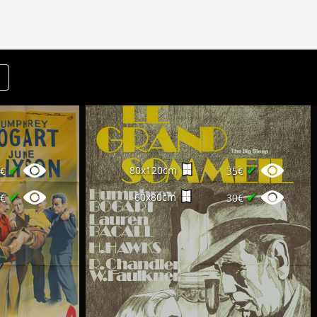
✔
✔
80x120cm
0€
35€
✔
✔
60x80cm
0€
30€