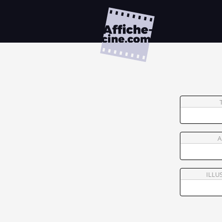
A
ILLU