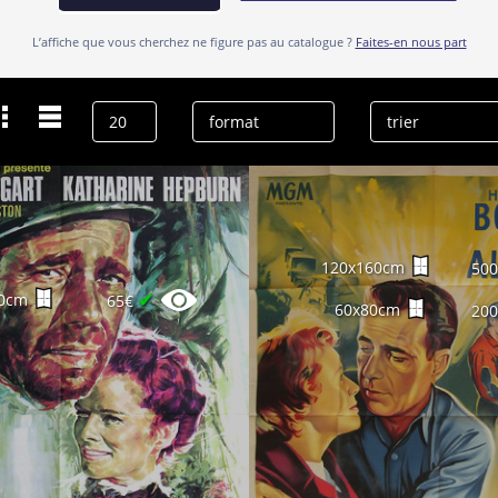
L’affiche que vous cherchez ne figure pas au catalogue ?
Faites-en nous part
Dernières recherches
Humphrey Bogart
effacer l’historique
120x160cm
50
✔
0cm
65€
60x80cm
20