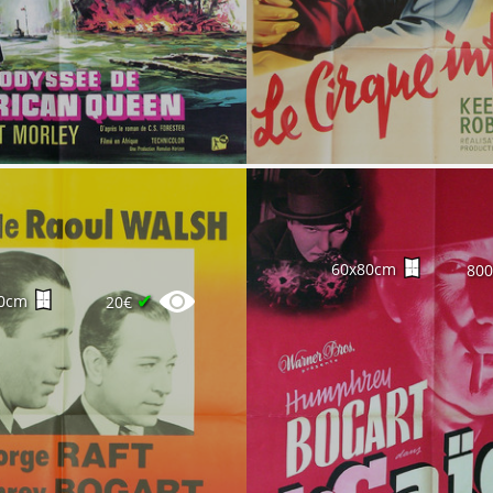
60x80cm
80
✔
0cm
20€