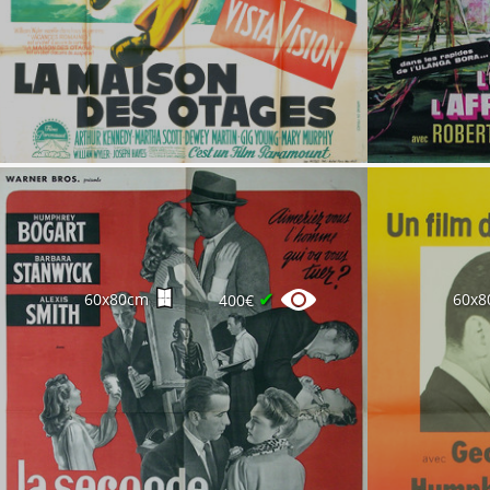
✔
60x80cm
60x8
400€