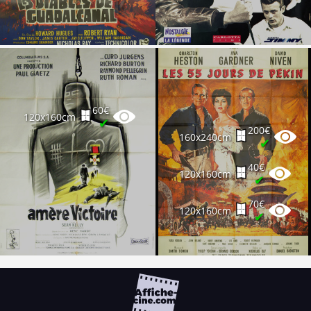
60€
120x160cm
✔
200€
160x240cm
✔
40€
120x160cm
✔
70€
120x160cm
✔