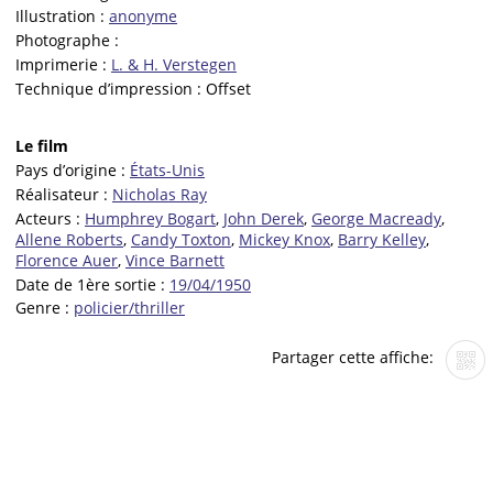
Illustration :
anonyme
Photographe :
Imprimerie :
L. & H. Verstegen
Technique d’impression :
Offset
Le film
Pays d’origine :
États-Unis
Réalisateur :
Nicholas Ray
Acteurs :
Humphrey Bogart
,
John Derek
,
George Macready
,
Allene Roberts
,
Candy Toxton
,
Mickey Knox
,
Barry Kelley
,
Florence Auer
,
Vince Barnett
Date de 1ère sortie :
19/04/1950
Genre :
policier/thriller
Partager cette affiche: