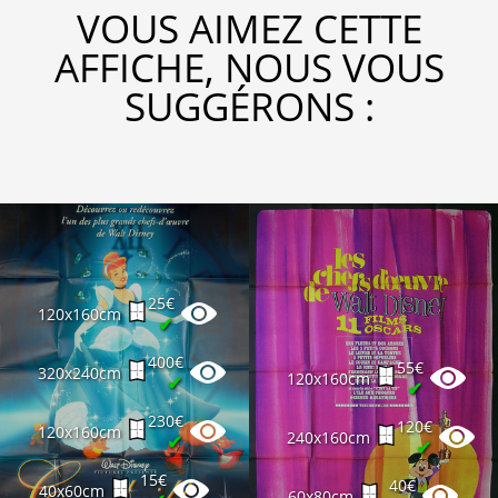
VOUS AIMEZ CETTE
AFFICHE, NOUS VOUS
SUGGÉRONS :
25€
120x160cm
✔
400€
55€
320x240cm
120x160cm
✔
✔
230€
120€
120x160cm
240x160cm
✔
✔
15€
40€
40x60cm
60x80cm