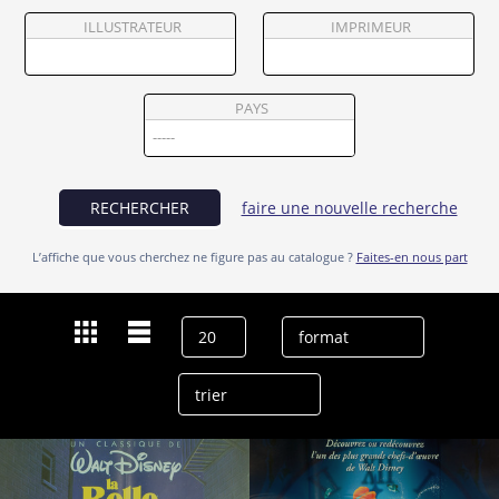
Partenaires
ILLUSTRATEUR
IMPRIMEUR
Vendre
PAYS
RECHERCHER
faire une nouvelle recherche
L’affiche que vous cherchez ne figure pas au catalogue ?
Faites-en nous part
Dernières recherches
Hamilton Luske
effacer l’historique