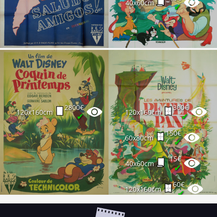
40x60cm
✔
2800€
300€
120x160cm
120x160cm
✔
✔
150€
60x80cm
✔
15€
40x60cm
✔
60€
120x160cm
✔
30€
120x160cm