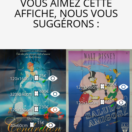
VOUS AIMEZ CETTE
AFFICHE, NOUS VOUS
SUGGÉRONS :
25€
120x160cm
✔
2000€
120x160cm
✔
400€
320x240cm
✔
220€
120x160cm
✔
230€
120x160cm
✔
15€
40x60cm
✔