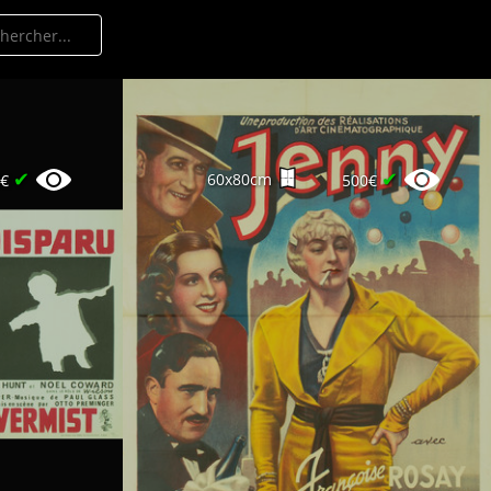
✔
✔
60x80cm
0€
500€