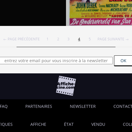
← PAGE PRÉCÉDENTE
1
2
3
4
5
PAGE SUIVANTE →
OK
FAQ
PARTENAIRES
NEWSLETTER
CONTAC
IQUES
AFFICHE
ÉTAT
VENDU
COL