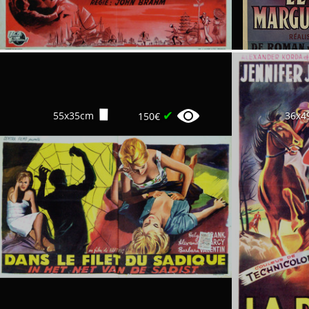
✔
55x35cm
36x4
150€