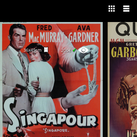
✔
36x49cm
200€
36x4