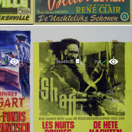
✔
✔
36x49cm
0€
70€