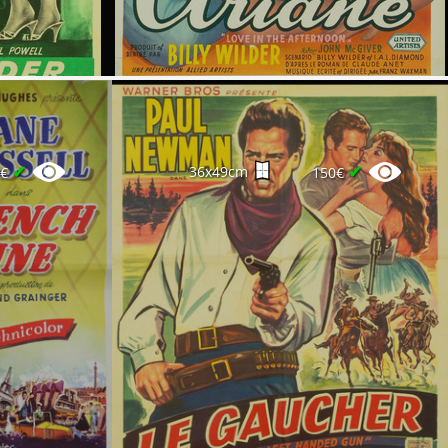
✔
✔
36x49cm
0€
150€