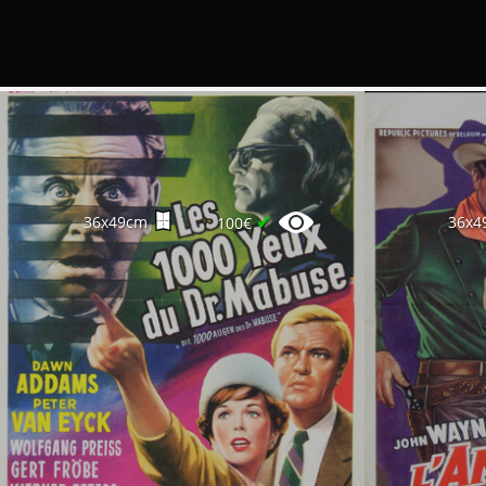
✔
36x49cm
36x4
100€