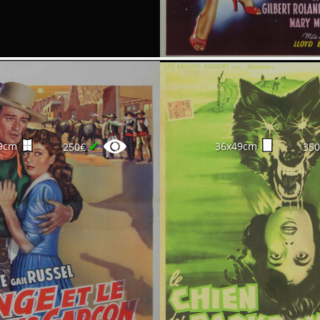
✔
9cm
36x49cm
250€
35