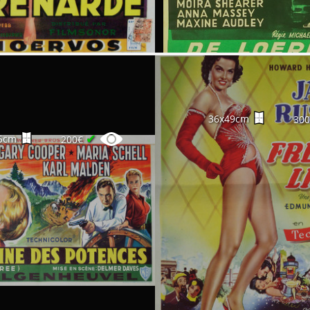
36x49cm
30
✔
5cm
200€