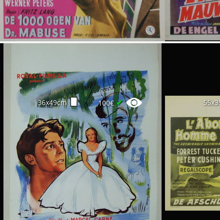
✔
36x49cm
55x3
100€