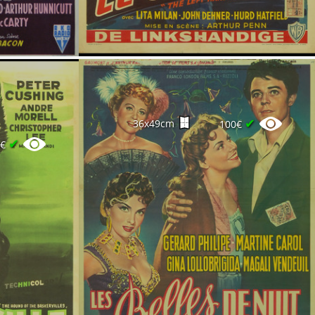
✔
36x49cm
100€
✔
0€