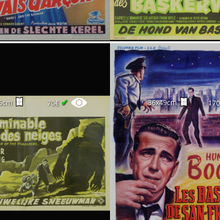
✔
5cm
36x49cm
70€
17