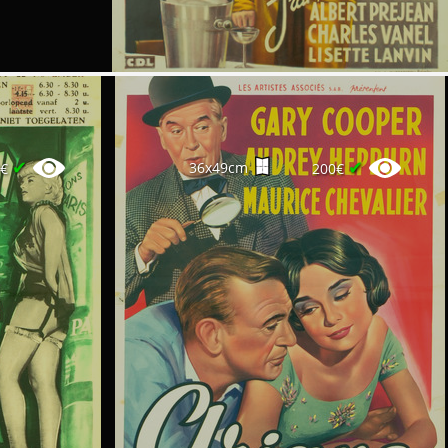
✔
✔
36x49cm
0€
200€