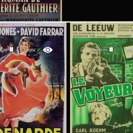
✔
9cm
36x49cm
200€
25