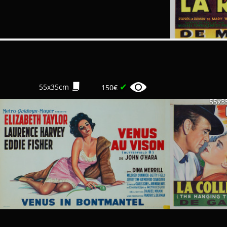
✔
55x35cm
150€
55x3