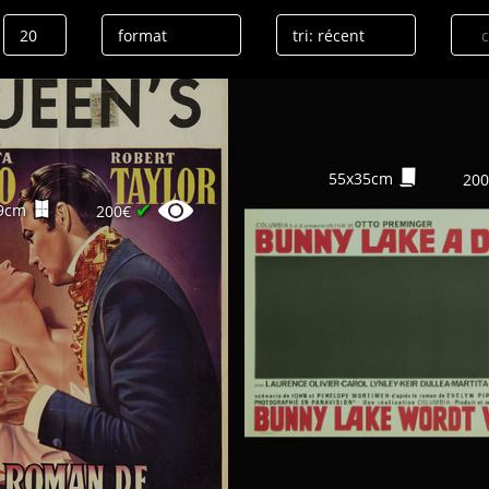
55x35cm
20
✔
9cm
200€