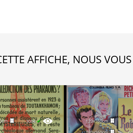
CETTE AFFICHE, NOUS VOUS
✔
20cm
120x160cm
300€
7
120x160cm
6