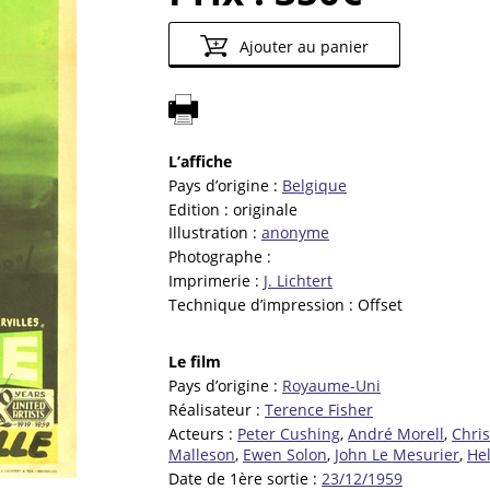
Ajouter au panier
L’affiche
Pays d’origine :
Belgique
Edition :
originale
Illustration :
anonyme
Photographe :
Imprimerie :
J. Lichtert
Technique d’impression :
Offset
Le film
Pays d’origine :
Royaume-Uni
Réalisateur :
Terence Fisher
Acteurs :
Peter Cushing
,
André Morell
,
Chri
Malleson
,
Ewen Solon
,
John Le Mesurier
,
He
Date de 1ère sortie :
23/12/1959