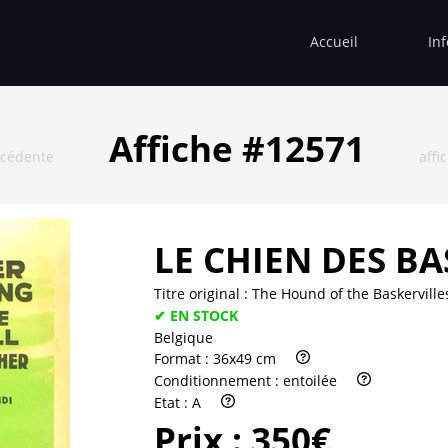
Accueil
In
Affiche #12571
écédente
affi
LE CHIEN DES BA
Titre original :
The Hound of the Baskerville
✔ EN STOCK
Belgique
Format :
36x49 cm
Conditionnement :
entoilée
Etat :
A
Prix :
350€