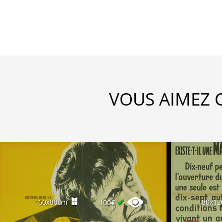
VOUS AIMEZ 
✔
60x80cm
80x1
100€