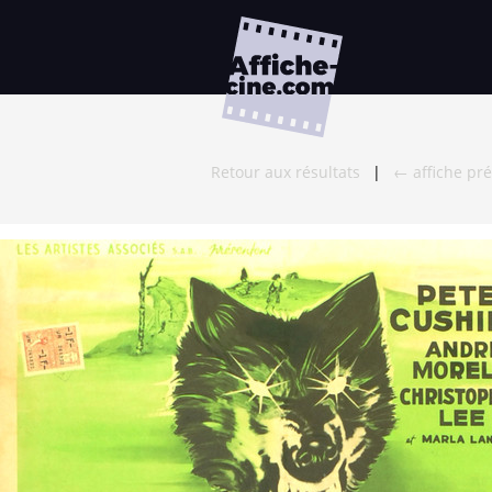
Retour aux résultats
|
← affiche pr