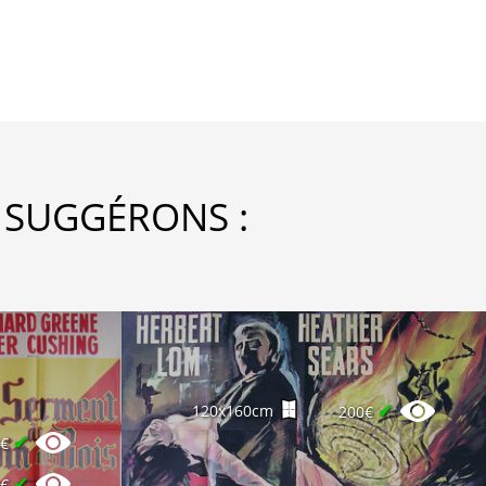
 SUGGÉRONS :
✔
120x160cm
200€
✔
0€
✔
0€