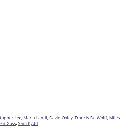
stopher Lee
,
Marla Landi
,
David Oxley
,
Francis De Wolff
,
Miles
len Goss
,
Sam Kydd