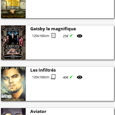
Gatsby le magnifique
✔
120x160cm
25€
Les Infiltrés
✔
120x160cm
40€
Aviator