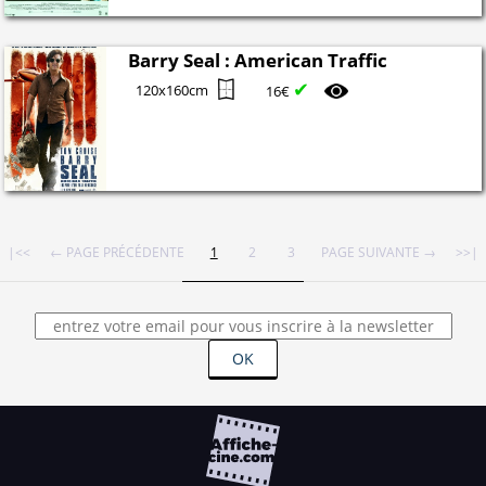
Barry Seal : American Traffic
✔
120x160cm
16€
|<<
← PAGE PRÉCÉDENTE
1
2
3
PAGE SUIVANTE →
>>|
OK