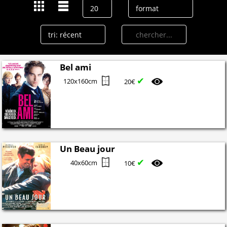
Bel ami
✔
120x160cm
20€
Un Beau jour
✔
40x60cm
10€