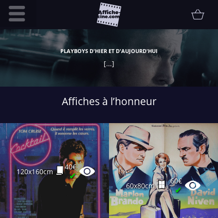
Accueil
PLAYBOYS D'HIER ET D'AUJOURD'HUI
Infos pratiques
[...]
Affiche
Etat
Affiches à l’honneur
Promotions
Contact
FAQ
Communauté
40€
120x160cm
Collectionneur
✔
60€
60x80cm
Vendu
✔
Thématiques