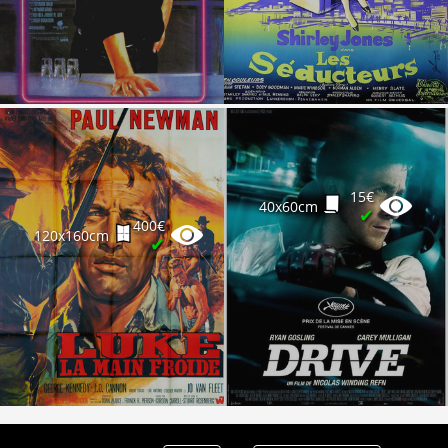
Partenaires
Vendre
15€
40x60cm
✔
400€
120x160cm
✔