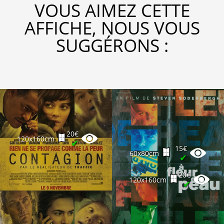
VOUS AIMEZ CETTE
AFFICHE, NOUS VOUS
SUGGÉRONS :
20€
120x160cm
✔
15€
60x80cm
✔
20€
120x160cm
✔