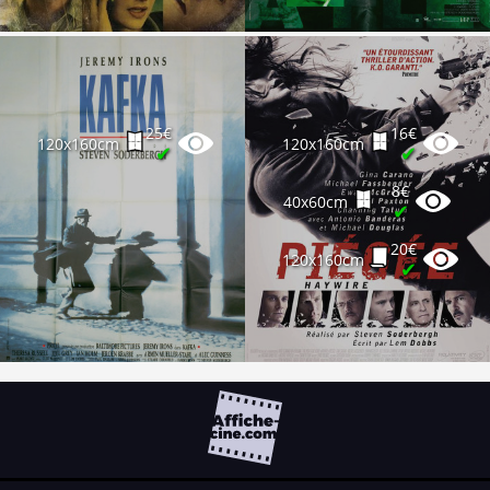
25€
16€
120x160cm
120x160cm
✔
✔
8€
40x60cm
✔
20€
120x160cm
✔