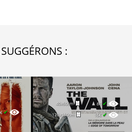
 SUGGÉRONS :
✔
40x60cm
8€
✔
6€
✔
120x160cm
16€