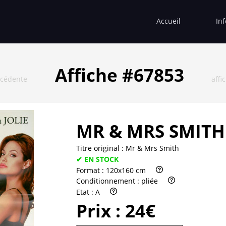
Accueil
In
Affiche #67853
écédente
affi
MR & MRS SMITH
Titre original :
Mr & Mrs Smith
✔ EN STOCK
Format :
120x160 cm
Conditionnement :
pliée
Etat :
A
Prix :
24€