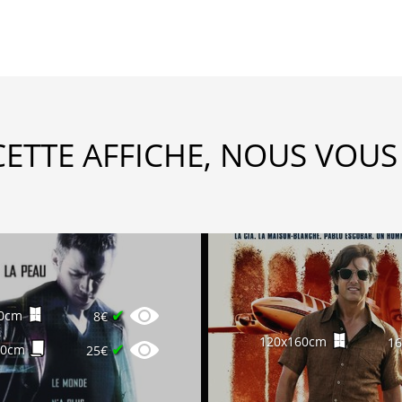
CETTE AFFICHE, NOUS VOUS
✔
0cm
8€
120x160cm
1
✔
60cm
25€