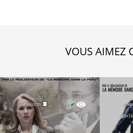
VOUS AIMEZ 
✔
40x60cm
40x6
8€
120x1