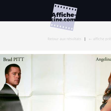
Retour aux résultats
|
← affiche pr