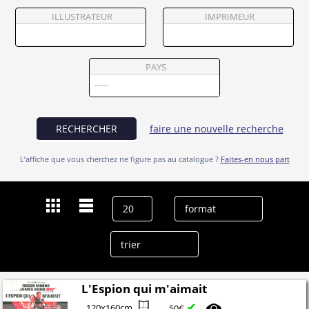
Partenaires
ILLUSTRATEUR
IMPRIMEUR
Vendre
PAYS
RECHERCHER
faire une nouvelle recherche
L’affiche que vous cherchez ne figure pas au catalogue ?
Faites-en nous part
Dernières recherches
Roger Moore
effacer l’historique
L'Espion qui m'aimait
✔
120x160cm
50€