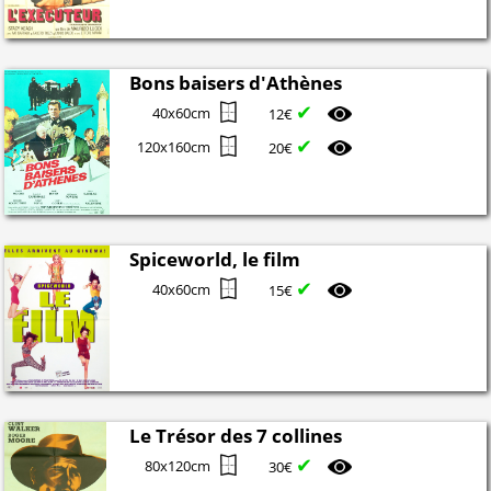
Bons baisers d'Athènes
✔
40x60cm
12€
✔
120x160cm
20€
Spiceworld, le film
✔
40x60cm
15€
Le Trésor des 7 collines
✔
80x120cm
30€