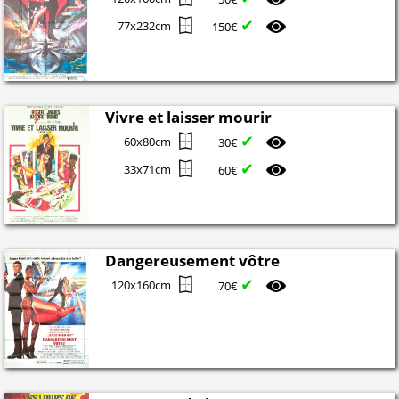
✔
77x232cm
150€
Vivre et laisser mourir
✔
60x80cm
30€
✔
33x71cm
60€
Dangereusement vôtre
✔
120x160cm
70€