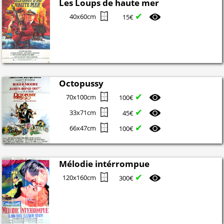
Les Loups de haute mer
✔
40x60cm
15€
Octopussy
✔
70x100cm
100€
✔
33x71cm
45€
✔
66x47cm
100€
Mélodie intérrompue
✔
120x160cm
300€