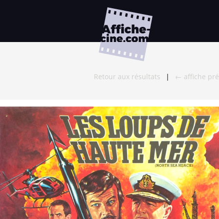
Retour aux résultats
|
← affiche pr