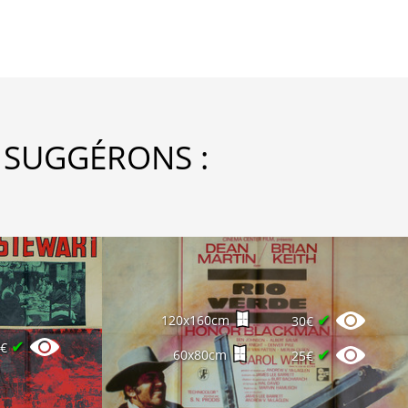
 SUGGÉRONS :
✔
120x160cm
30€
✔
0€
✔
60x80cm
25€