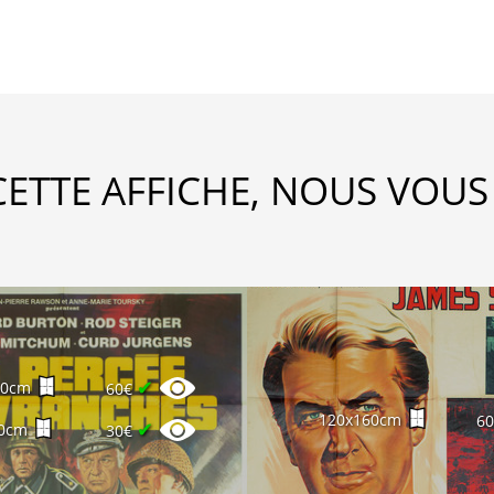
CETTE AFFICHE, NOUS VOUS
✔
60cm
60€
120x160cm
6
✔
0cm
30€