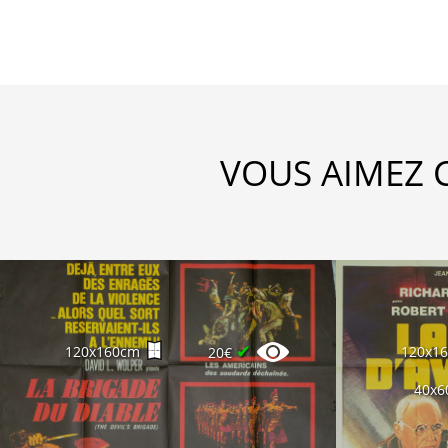
VOUS AIMEZ 
✔
120x160cm
120x1
20€
40x6