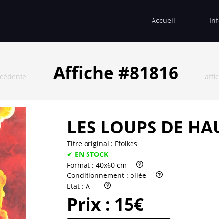
Accueil
In
Affiche #81816
écédente
affi
LES LOUPS DE HA
Titre original :
Ffolkes
✔ EN STOCK
Format :
40x60 cm
Conditionnement :
pliée
Etat :
A -
Prix :
15€