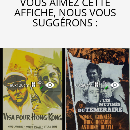
VOUS AIMEZ CETTE
AFFICHE, NOUS VOUS
SUGGÉRONS :
50€
35€
80x120cm
60x80cm
✔
✔