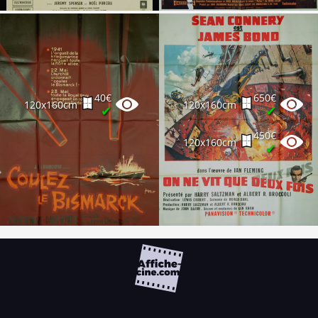
40€
650€
120x160cm
120x160cm
✔
✔
450€
120x160cm
✔
FAQ
PARTENAIRES
NEWSLETTER