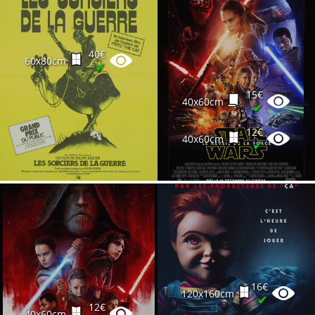
40€
60x80cm
✔
15€
40x60cm
✔
12€
40x60cm
✔
16€
120x160cm
✔
12€
40x60cm