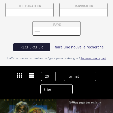
Partenaires
ILLUSTRATEUR
IMPRIMEUR
Vendre
PAYS
RECHERCHER
faire une nouvelle recherche
L’affiche que vous cherchez ne figure pas au catalogue ?
Faites-en nous part
Dernières recherches
Mark Hamill
effacer l’historique