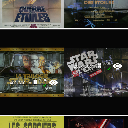
100€
200x150cm
✔
300€
400x300cm
✔