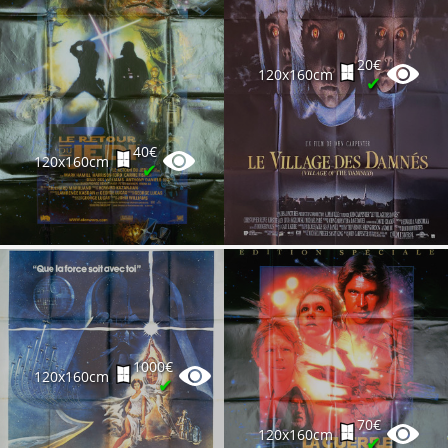
20€
120x160cm
✔
40€
120x160cm
✔
1000€
120x160cm
✔
70€
120x160cm
✔