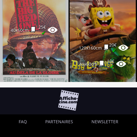
30€
120x160cm
✔
25€
40x60cm
✔
20€
120x160cm
✔
10€
40x60cm
✔
FAQ
PARTENAIRES
NEWSLETTER